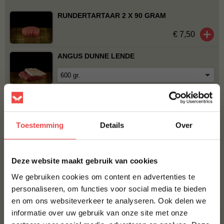
RUNDERTARTAAR 2 X 90 GRAM
€ 7,50
ANGUS DUNNE LENDE
€ 26,37
ZIJLENDE
Toestemming
Details
Over
×
€ 18,-
Deze website maakt gebruik van cookies
We gebruiken cookies om content en advertenties te
Bestel alles
personaliseren, om functies voor social media te bieden
en om ons websiteverkeer te analyseren. Ook delen we
10% korting op je
informatie over uw gebruik van onze site met onze
eerste bestelling*