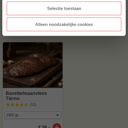
Maminha Tierno
Picanha Tierno
Selectie toestaan
(11
)
(14
)
Alleen noodzakelijke cookies
€ 50,15
€ 60,-
Bavette/maanvlees
Tierno
(12
)
€ 56,-