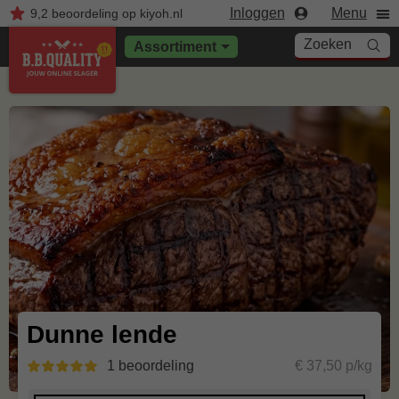
Inloggen
Menu
9,2
beoordeling
op kiyoh.nl
Zoeken
Assortiment
Dunne lende
1 beoordeling
€ 37,50 p/kg