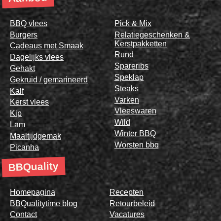
BBQ vlees
Pick & Mix
Burgers
Relatiegeschenken &
Kerstpakketten
Cadeaus met Smaak
Rund
Dagelijks vlees
Spareribs
Gehakt
Speklap
Gekruid / gemarineerd
Steaks
Kalf
Varken
Kerst vlees
Vleeswaren
Kip
Wild
Lam
Winter BBQ
Maaltijdgemak
Worsten bbq
Picanha
BBQuality
Homepagina
Recepten
BBQualitytime blog
Retourbeleid
Contact
Vacatures