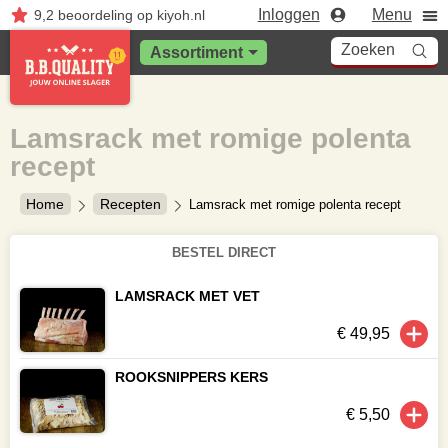
Inloggen
Menu
9,2
beoordeling
op kiyoh.nl
Zoeken
Assortiment
Lamsrack met romige polenta
recept
Home
Recepten
Lamsrack met romige polenta recept
BESTEL DIRECT
LAMSRACK MET VET
€ 49,95
ROOKSNIPPERS KERS
€ 5,50