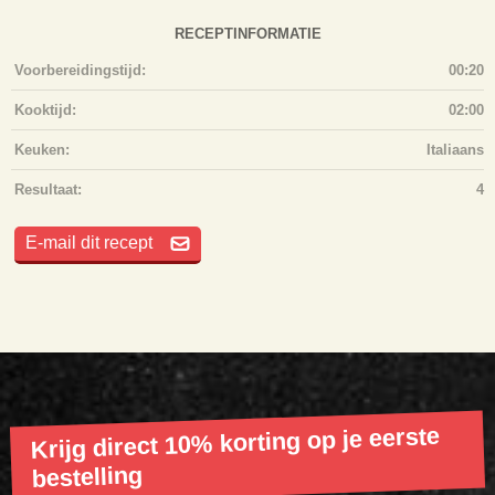
RECEPTINFORMATIE
Voorbereidingstijd:
00:20
Kooktijd:
02:00
Keuken:
Italiaans
Resultaat:
4
E-mail dit recept
Krijg direct 10% korting op je eerste
bestelling