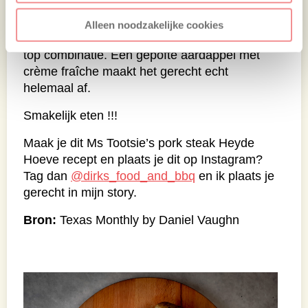
pork steaks in dunne plakken. Serveer daar
wat dun gesneden sjalot uienringen en
Alleen noodzakelijke cookies
jalapeños pepertjes uit het zuur bij, wat een
top combinatie. Een gepofte aardappel met
crème fraîche maakt het gerecht echt
helemaal af.
Smakelijk eten !!!
Maak je dit Ms Tootsie’s pork steak Heyde
Hoeve recept en plaats je dit op Instagram?
Tag dan
@dirks_food_and_bbq
en ik plaats je
gerecht in mijn story.
Bron:
Texas Monthly by Daniel Vaughn