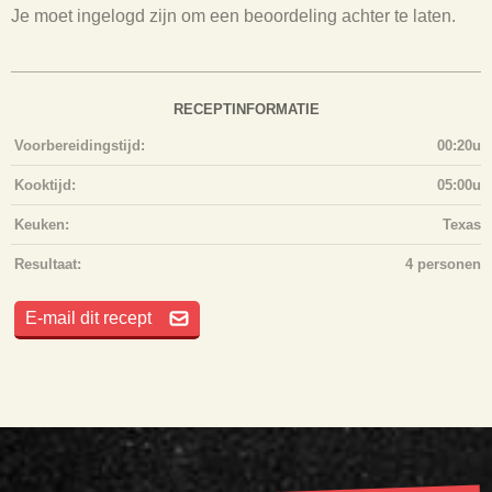
Je moet ingelogd zijn om een beoordeling achter te laten.
RECEPTINFORMATIE
Voorbereidingstijd:
00:20u
Kooktijd:
05:00u
Keuken:
Texas
Resultaat:
4 personen
E-mail dit recept