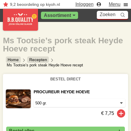
Inloggen
Menu
9,2
beoordeling
op kiyoh.nl
Zoeken
Assortiment
Ms Tootsie’s pork steak Heyde
Hoeve recept
Home
Recepten
Ms Tootsie’s pork steak Heyde Hoeve recept
BESTEL DIRECT
PROCUREUR HEYDE HOEVE
€ 7,75
Bestel alles