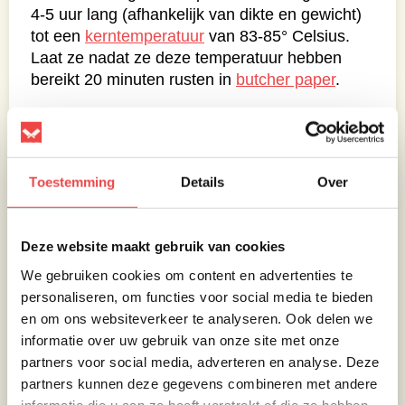
4-5 uur lang (afhankelijk van dikte en gewicht)
tot een
kerntemperatuur
van 83-85° Celsius.
Laat ze nadat ze deze temperatuur hebben
bereikt 20 minuten rusten in
butcher paper
.
Gepofte aardappel
Zorg dat je voor ieder persoon die mee eet
een kruimige aardappel hebt om te poffen.
Toestemming
Details
Over
Was de aardappels goed en snij er aan de
bovenkant een stukje schil af. Strooi er wat
van het peper en zoutmengsel overheen en
Deze website maakt gebruik van cookies
leg er een klontje roomboter op. Pak het
We gebruiken cookies om content en advertenties te
vervolgens in aluminiumfolie in. De ingepakte
personaliseren, om functies voor social media te bieden
aardappels kan je bij het vlees garen (1,5-
en om ons websiteverkeer te analyseren. Ook delen we
2uur), je kunt ze tegelijk erop leggen. Als je
informatie over uw gebruik van onze site met onze
met een sateprikker er makkelijk erin kan
partners voor social media, adverteren en analyse. Deze
prikken zijn ze gaar en kunnen ze eraf. Wel
partners kunnen deze gegevens combineren met andere
dichtlaten in de aluminiumfolie. Je kan ze dan
informatie die u aan ze heeft verstrekt of die ze hebben