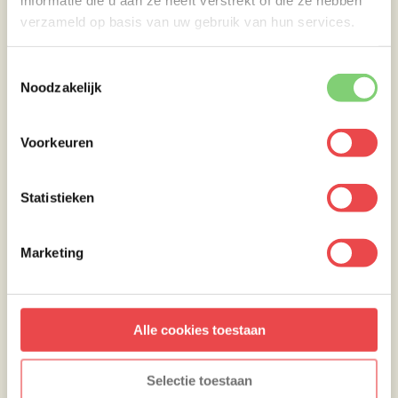
opwarmen in het laatste half uur. Duw de
verzameld op basis van uw gebruik van hun services.
aardappel een beetje plat en schep er een
lepel crème fraîche op. Zout het een beetje na
Toestemmingsselectie
en serveer het bij het vlees.
Noodzakelijk
Voorkeuren
Statistieken
Marketing
Wat een steak!!!
De kleuren, de korst van het vlees, de smaak,
Alle cookies toestaan
de geur….. Man, man, man wat een steak!
Selectie toestaan
Snijd vlak voor het opdienen de Ms. Tootsie’s