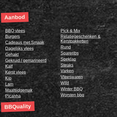
Aanbod
BBQ vlees
Pick & Mix
Burgers
Relatiegeschenken &
Kerstpakketten
Cadeaus met Smaak
Rund
Dagelijks vlees
Spareribs
Gehakt
Speklap
Gekruid / gemarineerd
Steaks
Kalf
Varken
Kerst vlees
Vleeswaren
Kip
Wild
Lam
Winter BBQ
Maaltijdgemak
Worsten bbq
Picanha
BBQuality