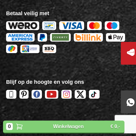
Betaal veilig met
🥩
Blijf op de hoogte en volg ons
Copyright
BBQuality
| 2026
0
Winkelwagen
€ 0,-