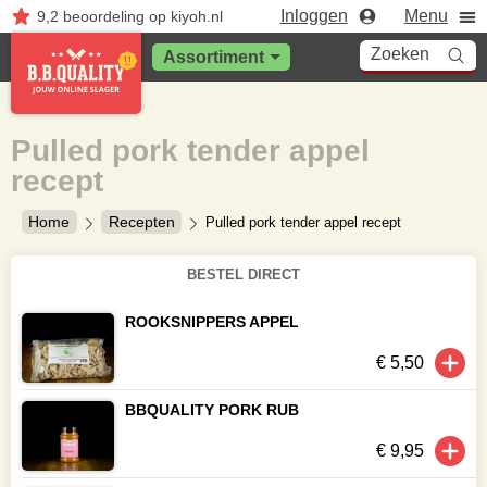
Inloggen
Menu
9,2
beoordeling
op kiyoh.nl
Zoeken
Assortiment
Pulled pork tender appel
recept
Home
Recepten
Pulled pork tender appel recept
BESTEL DIRECT
ROOKSNIPPERS APPEL
€ 5,50
BBQUALITY PORK RUB
€ 9,95