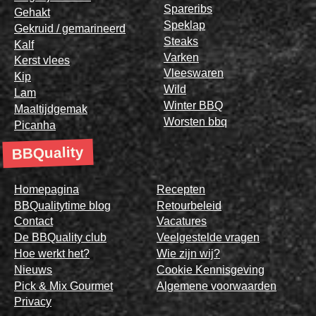
Spareribs
Gehakt
Speklap
Gekruid / gemarineerd
Steaks
Kalf
Varken
Kerst vlees
Vleeswaren
Kip
Wild
Lam
Winter BBQ
Maaltijdgemak
Worsten bbq
Picanha
BBQuality
Homepagina
Recepten
BBQualitytime blog
Retourbeleid
Contact
Vacatures
De BBQuality club
Veelgestelde vragen
Hoe werkt het?
Wie zijn wij?
Nieuws
Cookie Kennisgeving
Pick & Mix Gourmet
Algemene voorwaarden
Privacy