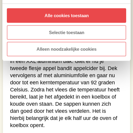
Alle cookies toestaan
Grillen
Selectie toestaan
Als de Boston butt één uur heeft kunnen
Alleen noodzakelijke cookies
garen met de BBQ-saus, plaats dan je vlees
in een XXL aluminium bak. Giet er nu je
tweede flesje appel bandit appelcider bij. Dek
vervolgens af met aluminiumfolie en gaar nu
door tot een kerntemperatuur van 92 graden
Celsius. Zodra het vlees die temperatuur heeft
bereikt, laat je het afgedekt in een koelbox of
koude oven staan. De sappen kunnen zich
dan goed door het vlees verdelen. Het is
hierbij belangrijk dat je elk half uur de oven of
koelbox opent.