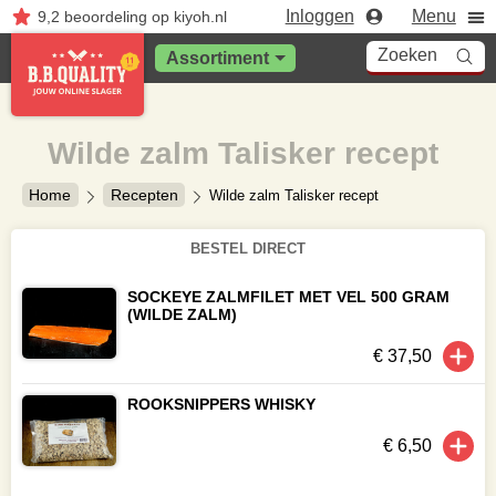
Inloggen
Menu
9,2
beoordeling
op kiyoh.nl
Zoeken
Assortiment
Wilde zalm Talisker recept
Home
Recepten
Wilde zalm Talisker recept
BESTEL DIRECT
SOCKEYE ZALMFILET MET VEL 500 GRAM
(WILDE ZALM)
€ 37,50
ROOKSNIPPERS WHISKY
€ 6,50