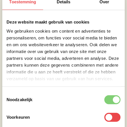
Toestemming
Details
Over
Grillen
Deze website maakt gebruik van cookies
We gebruiken cookies om content en advertenties te
Voeg om de 45 minuten een nieuw handje
personaliseren, om functies voor social media te bieden
rooksnippers toe op de kolen en houd de
en om ons websiteverkeer te analyseren. Ook delen we
temperatuur goed in de gaten. Laat de
informatie over uw gebruik van onze site met onze
zalmfilet roken tot hij stevig en goud – tot
partners voor social media, adverteren en analyse. Deze
donkerbruin is gekleurd. Hou de kleur dus
partners kunnen deze gegevens combineren met andere
goed in de gaten, want zo bepaal je of hij
informatie die u aan ze heeft verstrekt of die ze hebben
klaar is. Geen exacte tijd of
kerntemperatuur
verzameld op basis van uw gebruik van hun services.
deze keer!
Toestemmingsselectie
Noodzakelijk
Voorkeuren