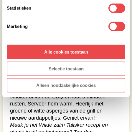
Statistieken
Marketing
Alle cookies toestaan
Aan tafel
Selectie toestaan
Alleen noodzakelijke cookies
Wanneer de zalm gaar is, haal je ‘m uit de
smoker of van de BBQ en laat 5 minuten
rusten. Serveer hem warm. Heerlijk met
groene of witte asperges van de grill en
nieuwe aardappeltjes. Geniet ervan!
Maak je het Wilde zalm Talisker recept en