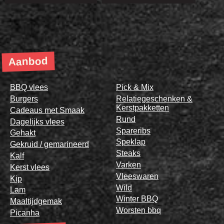
Aanbod
BBQ vlees
Pick & Mix
Burgers
Relatiegeschenken &
Kerstpakketten
Cadeaus met Smaak
Rund
Dagelijks vlees
Spareribs
Gehakt
Speklap
Gekruid / gemarineerd
Steaks
Kalf
Varken
Kerst vlees
Vleeswaren
Kip
Wild
Lam
Winter BBQ
Maaltijdgemak
Worsten bbq
Picanha