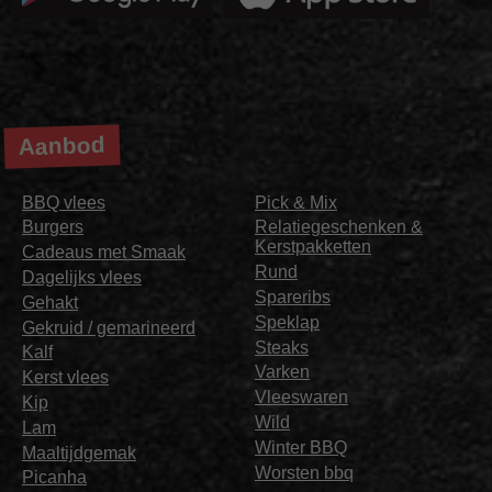
Aanbod
BBQ vlees
Pick & Mix
Burgers
Relatiegeschenken &
Kerstpakketten
Cadeaus met Smaak
Rund
Dagelijks vlees
Spareribs
Gehakt
Speklap
Gekruid / gemarineerd
Steaks
Kalf
Varken
Kerst vlees
Vleeswaren
Kip
Wild
Lam
Winter BBQ
Maaltijdgemak
Worsten bbq
Picanha