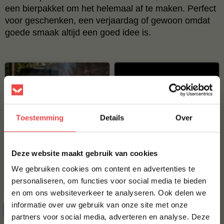
een bierpakket om het helemaal af te maken. Perfect
voor geschenken, een verjaardag of gewoon omdat
goede smaak altijd een goed idee is.
Toestemming
Details
Over
×
BBQuality Essentials
BBQuality Bierpakket
Deze website maakt gebruik van cookies
Sauce Giftpack
We gebruiken cookies om content en advertenties te
personaliseren, om functies voor social media te bieden
€ 19,50
€ 19,95
en om ons websiteverkeer te analyseren. Ook delen we
10% korting op je
informatie over uw gebruik van onze site met onze
eerste bestelling*
ACTIE
ACTIE
20%
4 halen, 3 betalen
partners voor social media, adverteren en analyse. Deze
Schrijf je in voor onze nieuwsbrief en ontvang direct