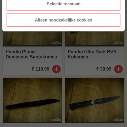
Selectie toestaan
Alleen noodzakelijke cookies
Paudin Plume
Paudin Ultra Dark RVS
Damascus Santokumes
Koksmes
€ 119,99
€ 39,99