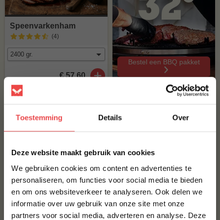
32°
Speenvarkenham
(4
)
Bestel een BBQ pakket
€ 57,60
30% korting !!!
Toestemming
Details
Over
×
ACTIE
Actie 30%
Deze website maakt gebruik van cookies
We gebruiken cookies om content en advertenties te
personaliseren, om functies voor social media te bieden
en om ons websiteverkeer te analyseren. Ook delen we
10% korting op je
informatie over uw gebruik van onze site met onze
eerste bestelling*
partners voor social media, adverteren en analyse. Deze
Schrijf je in voor onze nieuwsbrief en ontvang direct