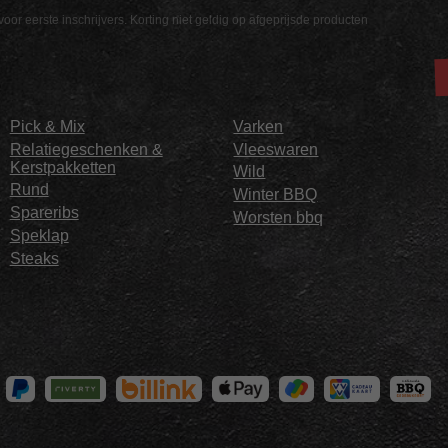
voor eerste inschrijvers. Korting niet geldig op afgeprijsde producten
Pick & Mix
Varken
Relatiegeschenken &
Vleeswaren
Kerstpakketten
Wild
Rund
Winter BBQ
Spareribs
Worsten bbq
Speklap
Steaks