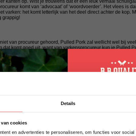
er kanten op. Wist je trouwens dat er een leuk verhaal schuilg
rocureur komt van ‘advocaat’ of ‘woordvoerder’. Het vlees is d
t varken: het komt letterlijk van het deel direct achter de kop. 
g grappig!
niet van procureur gehoord, Pulled Pork zal wellicht wel bij v
En dat komt goed uit, want van varkensprocureur kun je Pulled 
n uit de Verenigde Staten. In de zuidelijke staten is het een wa
aar de rest van de wereld gevonden heeft. Het is in feite een 
t je uiteindelijk kleine stukjes vlees ‘pulled’. Dit kun je uiteinde
een broodje. De mogelijkheden zijn eindeloos!
e bereiken wordt het vlees heel langzaam en lang gegaard, ook 
eur de perfecte binnentemperatuur heeft bereikt is het overhee
wee vorken, de Boston Butt ‘pullen’. Dit doe je door het vlees als
10% korting op 
is botermals, overheerlijk vlees.
Details
eerste bestellin
e smaaksensatie van Pulled Pork laten ervaren. De maand se
oopt tot de maand van de Pulled Pork. Daarom krijg je bij
varkensprocureur gratis!
Klik hier voor andere mooie gerela
Schrijf je in voor onze nieuws
nd.
 van cookies
direct 10% korting op jouw eer
ent en advertenties te personaliseren, om functies voor social
VOORNAAM
*