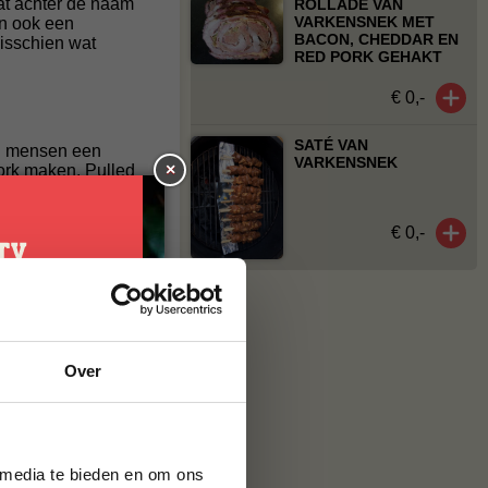
aat achter de naam
ROLLADE VAN
VARKENSNEK MET
an ook een
BACON, CHEDDAR EN
Misschien wat
RED PORK GEHAKT
€ 0,-
SATÉ VAN
eel mensen een
VARKENSNEK
×
Pork maken. Pulled
re delicatesse die
heel langzaam
lijk los eten, in
€ 0,-
wel ‘slow cooking’
rlijk om te eten! Nu
 het ware uit elkaar
je
Over
g*
ptember is bij
 een bestelling
teerde actie-
brief en ontvang
ste bestelling.
 media te bieden en om ons