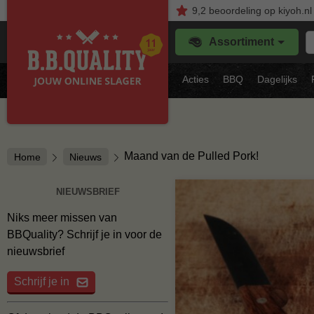
9,2
beoordeling
op kiyoh.nl
Z
Assortiment
je
f
s
Acties
BBQ
Dagelijks
vl
Maand van de Pulled Pork!
Home
Nieuws
NIEUWSBRIEF
Niks meer missen van
BBQuality? Schrijf je in voor de
nieuwsbrief
Schrijf je in