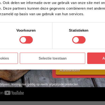
. Ook delen we informatie over uw gebruik van onze site met on
e. Deze partners kunnen deze gegevens combineren met andere i
erzameld op basis van uw gebruik van hun services.
ACHTERNAAM
*
Voorkeuren
Statistieken
E-MAILADRES
*
Met jouw aanmelding ga je akkoord
ookies
Selectie toestaan
A
voorwaarden.
Aanmelden
hrijvers, korting niet geldig op reeds afgeprijsde producten.