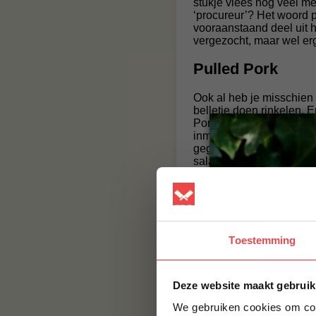
stukje vlees nog veel me
‘procureur’? Het woord p
vooraanstaand deel uit he
vergezocht, maar wel er
Pulled Pork
Ook al heb je misschien 
belletje doen rinkelen. 
Pork is over komen waaie
inmiddels ook zijn weg n
gegaarde procureur, waarui
salade doen of eten op 
Om het beste resultaat t
genoemd. Zodra de procur
ga je, bijvoorbeeld met t
te trekken. Het resultaat 
Toestemming
Wij willen jou graag d
BBQuality daarom omged
boven de €100, 1,2 kg 
artikelen van deze maa
Deze website maakt gebruik
We gebruiken cookies om cont