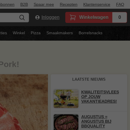
ubonnen
B2B
Spaar mee
Recepten
Klantenservice
FAQ
Inloggen
Winkelwagen
0
ties
Winkel
Pizza
Smaakmakers
Borrelsnacks
Pork!
LAATSTE NIEUWS
KWALITEITSVLEES
OP JOUW
VAKANTIEADRES!
AUGUSTUS =
ANGUSTUS BIJ
BBQUALITY