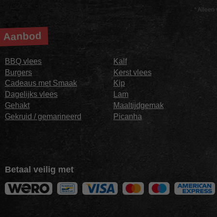
* Alleen 
Aanbod
BBQ vlees
Kalf
Burgers
Kerst vlees
Cadeaus met Smaak
Kip
Dagelijks vlees
Lam
Gehakt
Maaltijdgemak
Gekruid / gemarineerd
Picanha
Betaal veilig met