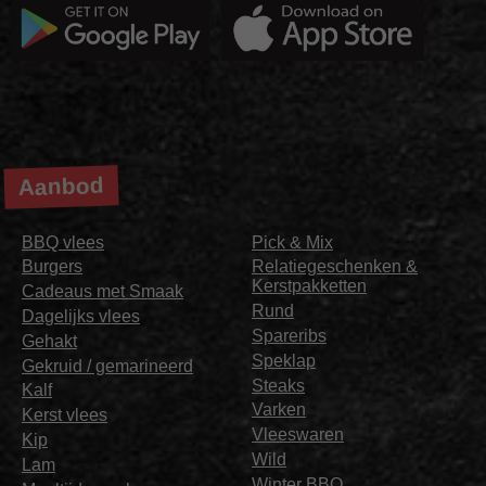
Aanbod
BBQ vlees
Pick & Mix
Burgers
Relatiegeschenken &
Kerstpakketten
Cadeaus met Smaak
Rund
Dagelijks vlees
Spareribs
Gehakt
Speklap
Gekruid / gemarineerd
Steaks
Kalf
Varken
Kerst vlees
Vleeswaren
Kip
Wild
Lam
Winter BBQ