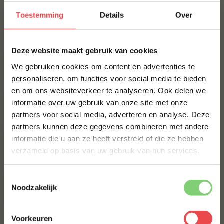
BBQUALITY BURGERS GOURMET
Toestemming
Details
Over
€ 3,50
×
Deze website maakt gebruik van cookies
GOURMETSCHAAL BBQUALITY
We gebruiken cookies om content en advertenties te
€ 45,-
personaliseren, om functies voor social media te bieden
en om ons websiteverkeer te analyseren. Ook delen we
10% korting op je
BBQUALITY-WORSTJE GOURMET
informatie over uw gebruik van onze site met onze
eerste bestelling*
€ 3,-
partners voor social media, adverteren en analyse. Deze
Schrijf je in voor onze nieuwsbrief en ontvang direct
partners kunnen deze gegevens combineren met andere
10% korting op jouw eerste bestelling.
VARKENSSCHNITZEL GOURMET
informatie die u aan ze heeft verstrekt of die ze hebben
VOORNAAM
*
verzameld op basis van uw gebruik van hun services.
€ 2,50
ANGUS DIAMANTHAAS GOURMET
Toestemmingsselectie
ACHTERNAAM
*
Noodzakelijk
€ 3,-
Voorkeuren