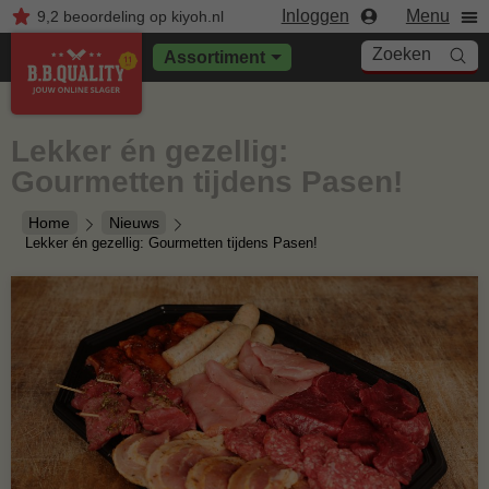
Inloggen
Menu
9,2
beoordeling
op kiyoh.nl
Zoeken
Assortiment
Lekker én gezellig:
Gourmetten tijdens Pasen!
Home
Nieuws
Lekker én gezellig: Gourmetten tijdens Pasen!