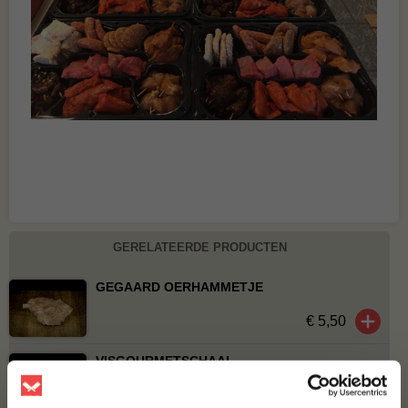
GERELATEERDE PRODUCTEN
GEGAARD OERHAMMETJE
€ 5,50
VISGOURMETSCHAAL
€ 47,50