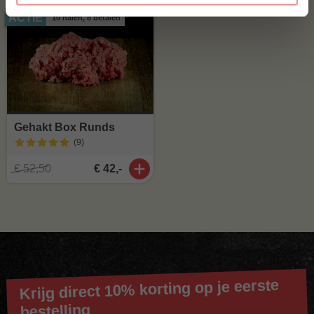
ACTIE
10 halen, 8 betalen
Gehakt Box Runds
(9
)
€ 52,50
€ 42,-
Krijg direct 10% korting op je eerste
bestelling