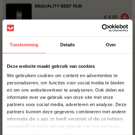
BBQUALITY BEEF RUB
€ 9,95
BBQUALITY SPG RUB
€ 10,50
Toestemming
Details
Over
×
Bestel alles
Deze website maakt gebruik van cookies
We gebruiken cookies om content en advertenties te
ACTIE
6 halen, 5 betalen
personaliseren, om functies voor social media te bieden
en om ons websiteverkeer te analyseren. Ook delen we
10% korting op je
informatie over uw gebruik van onze site met onze
eerste bestelling*
partners voor social media, adverteren en analyse. Deze
Schrijf je in voor onze nieuwsbrief en ontvang direct
partners kunnen deze gegevens combineren met andere
10% korting op jouw eerste bestelling.
informatie die u aan ze heeft verstrekt of die ze hebben
VOORNAAM
*
Angus kogelbiefstuk
Angus burger, 6 halen 5
verzameld op basis van uw gebruik van hun services.
betalen
(9
)