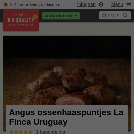
Inloggen
Menu
9,2
beoordeling
op kiyoh.nl
Zoeken
Assortiment
Angus ossenhaaspuntjes La
Finca Uruguay
1 beoordeling