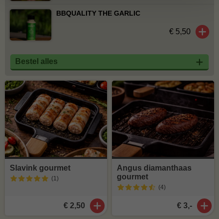
BBQUALITY THE GARLIC
€ 5,50
Bestel alles
Slavink gourmet
Angus diamanthaas
gourmet
(1
)
(4
)
€ 2,50
€ 3,-