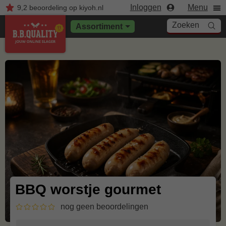
Inloggen
Menu
9,2
beoordeling
op kiyoh.nl
Zoeken
Assortiment
BBQ worstje gourmet
nog geen beoordelingen