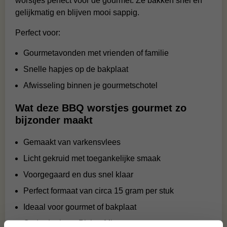
worstjes perfect voor de gourmet. Ze bakken snel en
gelijkmatig en blijven mooi sappig.
Perfect voor:
Gourmetavonden met vrienden of familie
Snelle hapjes op de bakplaat
Afwisseling binnen je gourmetschotel
Wat deze BBQ worstjes gourmet zo
bijzonder maakt
Gemaakt van varkensvlees
Licht gekruid met toegankelijke smaak
Voorgegaard en dus snel klaar
Perfect formaat van circa 15 gram per stuk
Ideaal voor gourmet of bakplaat
Onderdeel van Pick & Mix concept