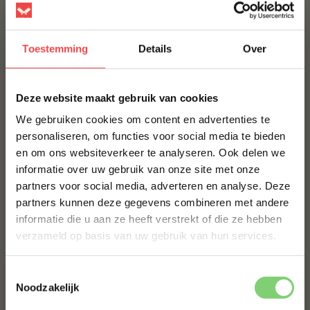
Verpakt per 4 stuks
Geschikt voor elke gourmetliefhebber
Toestemming
Details
Over
Bereidingstips
×
Deze website maakt gebruik van cookies
Leg de worstjes op de gourmetplaat en verwarm ze kort
tot ze mooi warm en licht gekleurd zijn.
We gebruiken cookies om content en advertenties te
personaliseren, om functies voor social media te bieden
Doordat ze al gegaard zijn, hoef je ze niet lang te
en om ons websiteverkeer te analyseren. Ook delen we
10% korting op je
bakken.
informatie over uw gebruik van onze site met onze
eerste bestelling*
partners voor social media, adverteren en analyse. Deze
Wil je weten hoe het samenstellen van je eigen uniek
Schrijf je in voor onze nieuwsbrief en ontvang direct
partners kunnen deze gegevens combineren met andere
10% korting op jouw eerste bestelling.
gourmetschotel werkt klik dan hier.
informatie die u aan ze heeft verstrekt of die ze hebben
VOORNAAM
*
BBQuality
verzameld op basis van uw gebruik van hun services.
BBQuality staat voor betaalbaar kwaliteitsvlees. Ons
Toestemmingsselectie
vlees is van nature al heerlijk van smaak, maar met een
ACHTERNAAM
*
Noodzakelijk
marinade of
rub
kun je je vlees eventueel nog wat meer