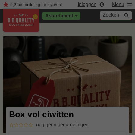
Inloggen
Menu
9,2
beoordeling
op kiyoh.nl
Zoeken
Assortiment
Box vol eiwitten
nog geen beoordelingen