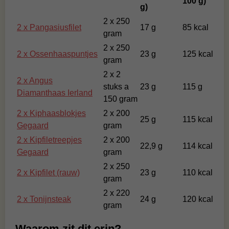
100 g)
g)
2 x 250
2 x Pangasiusfilet
17 g
85 kcal
gram
2 x 250
2 x Ossenhaaspuntjes
23 g
125 kcal
gram
2 x 2
2 x Angus
stuks a
23 g
115 g
Diamanthaas Ierland
150 gram
2 x Kiphaasblokjes
2 x 200
25 g
115 kcal
Gegaard
gram
2 x Kipfiletreepjes
2 x 200
22,9 g
114 kcal
Gegaard
gram
2 x 250
2 x Kipfilet (rauw)
23 g
110 kcal
gram
2 x 220
2 x Tonijnsteak
24 g
120 kcal
gram
Waarom zit dit erin?