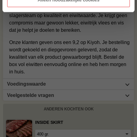
Alle producten in deze box zijn uitgezocht door ons
slagersteam op kwaliteit en eiwitwaarde. Je krijgt geen
compromis maar gewoon lekker, eiwitrijk vlees en vis
dat je helpt je doelen te bereiken.
Onze klanten geven ons een 9,2 op Kiyoh. Je bestelling
wordt gekoeld en diepgevroren geleverd, zodat de
kwaliteit van elk product gewaarborgd blijft. Bestel de
box vol eiwitten eenvoudig online en heb hem morgen
in huis.
Voedingswaarde
Veelgestelde vragen
ANDEREN KOCHTEN OOK
INSIDE SKIRT