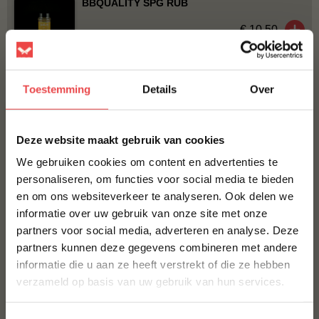
BBQUALITY SPG RUB
€ 10,50
Bestel alles
Toestemming
Details
Over
ACTIE
6 halen, 5 betalen
×
Deze website maakt gebruik van cookies
We gebruiken cookies om content en advertenties te
personaliseren, om functies voor social media te bieden
en om ons websiteverkeer te analyseren. Ook delen we
10% korting op je
informatie over uw gebruik van onze site met onze
eerste bestelling*
Procureur
Angus burger, 6 halen 5
partners voor social media, adverteren en analyse. Deze
Schrijf je in voor onze nieuwsbrief en ontvang direct
betalen
(24
)
partners kunnen deze gegevens combineren met andere
10% korting op jouw eerste bestelling.
(21
)
informatie die u aan ze heeft verstrekt of die ze hebben
VOORNAAM
*
verzameld op basis van uw gebruik van hun services.
€ 5,-
€ 30,-
€ 25,-