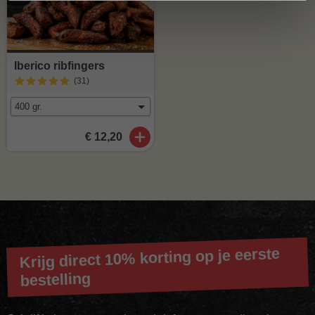
Iberico ribfingers
(31
)
€ 12,20
Krijg direct 10% korting op je eerste
bestelling