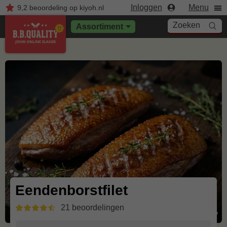
Inloggen
Menu
9,2
beoordeling
op kiyoh.nl
Zoeken
Assortiment
Eendenborstfilet
21 beoordelingen