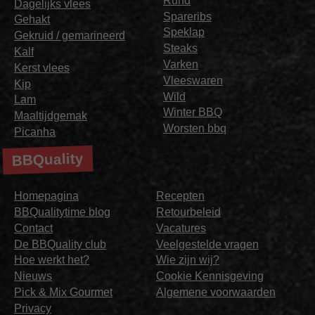
Rund
Dagelijks vlees
Spareribs
Gehakt
Speklap
Gekruid / gemarineerd
Steaks
Kalf
Varken
Kerst vlees
Vleeswaren
Kip
Wild
Lam
Winter BBQ
Maaltijdgemak
Worsten bbq
Picanha
BBQuality
Homepagina
Recepten
BBQualitytime blog
Retourbeleid
Contact
Vacatures
De BBQuality club
Veelgestelde vragen
Hoe werkt het?
Wie zijn wij?
Nieuws
Cookie Kennisgeving
Pick & Mix Gourmet
Algemene voorwaarden
Privacy