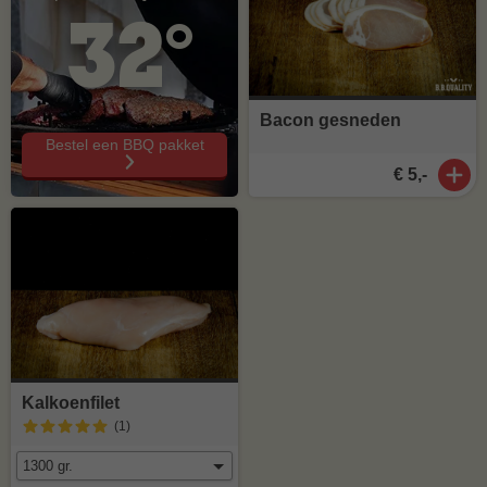
32°
Bacon gesneden
Bestel een BBQ pakket
€ 5,-
Kalkoenfilet
(1
)