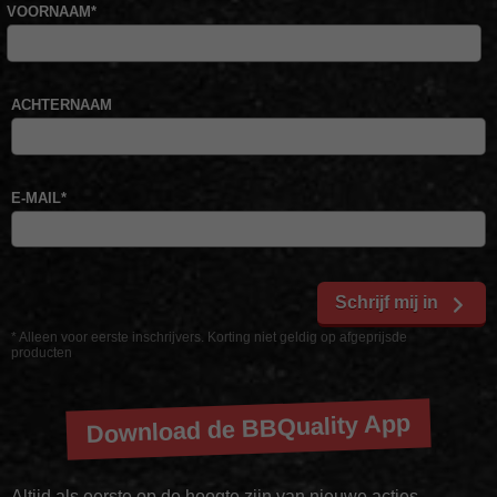
VOORNAAM
*
ACHTERNAAM
E-MAIL
*
Schrijf mij in
* Alleen voor eerste inschrijvers. Korting niet geldig op afgeprijsde
producten
Download de BBQuality App
Altijd als eerste op de hoogte zijn van nieuwe acties,