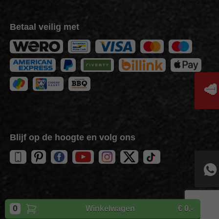
Betaal veilig met
🥩
Blijf op de hoogte en volg ons
Copyright
BBQuality
| 2026
0
Winkelwagen
€ 0,-