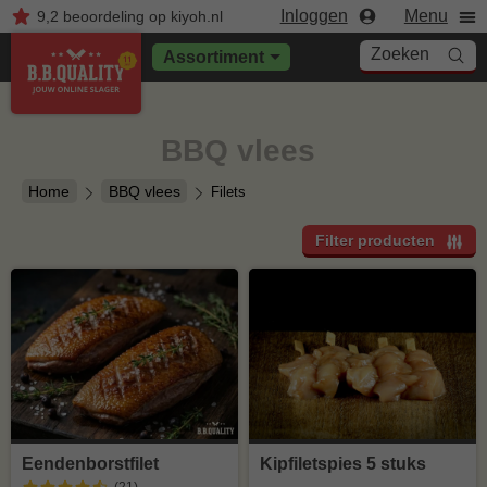
Inloggen
Menu
9,2
beoordeling
op kiyoh.nl
Zoeken
Assortiment
BBQ vlees
Home
BBQ vlees
Filets
Filter producten
Eendenborstfilet
Kipfiletspies 5 stuks