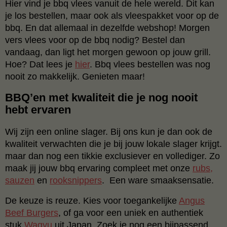
Hier vind je bbq vlees vanuit de hele wereld. Dit kan
je los bestellen, maar ook als vleespakket voor op de
bbq. En dat allemaal in dezelfde webshop! Morgen
vers vlees voor op de bbq nodig? Bestel dan
vandaag, dan ligt het morgen gewoon op jouw grill.
Hoe? Dat lees je
hier
. Bbq vlees bestellen was nog
nooit zo makkelijk. Genieten maar!
BBQ’en met kwaliteit die je nog nooit
hebt ervaren
Wij zijn een online slager. Bij ons kun je dan ook de
kwaliteit verwachten die je bij jouw lokale slager krijgt.
maar dan nog een tikkie exclusiever en vollediger. Zo
maak jij jouw bbq ervaring compleet met onze
rubs,
sauzen
en
rooksnippers
. Een ware smaaksensatie.
De keuze is reuze. Kies voor toegankelijke
Angus
Beef Burgers
, of ga voor een uniek en authentiek
stuk
Wagyu
uit Japan. Zoek je nog een bijpassend