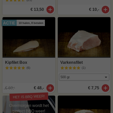
(21
)
€ 13,50
€ 10,-
ACTIE
10 halen, 8 betalen
Kipfilet Box
Varkensfilet
(6
)
(1
)
€ 60,-
€ 48,-
€ 7,75
HET IS BBQ WEER!
Overmorgen wordt het
perfect BBQ weer!