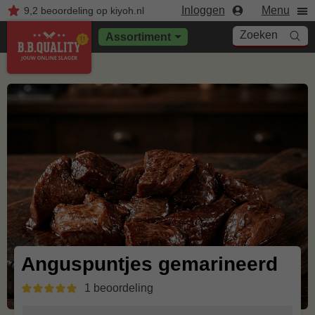
Inloggen
Menu
9,2
beoordeling
op kiyoh.nl
Zoeken
Assortiment
Anguspuntjes gemarineerd
1 beoordeling