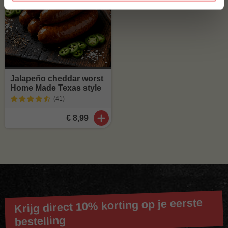
Jalapeño cheddar worst
Home Made Texas style
(41
)
€ 8,99
Krijg direct 10% korting op je eerste
bestelling