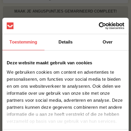
MAAK JE ANGUSPUNTJES GEMARINEERD COMPLEET!
BBQUALITY BEEF RUB
€ 9,95
Toestemming
Details
Over
Bestel alles
×
Deze website maakt gebruik van cookies
ACTIE
6 halen, 5 betalen
We gebruiken cookies om content en advertenties te
personaliseren, om functies voor social media te bieden
en om ons websiteverkeer te analyseren. Ook delen we
10% korting op je
informatie over uw gebruik van onze site met onze
eerste bestelling*
partners voor social media, adverteren en analyse. Deze
Schrijf je in voor onze nieuwsbrief en ontvang direct
partners kunnen deze gegevens combineren met andere
10% korting op jouw eerste bestelling.
informatie die u aan ze heeft verstrekt of die ze hebben
Angus kogelbiefstuk
Angus burger, 6 halen 5
VOORNAAM
*
verzameld op basis van uw gebruik van hun services.
betalen
(9
)
(21
)