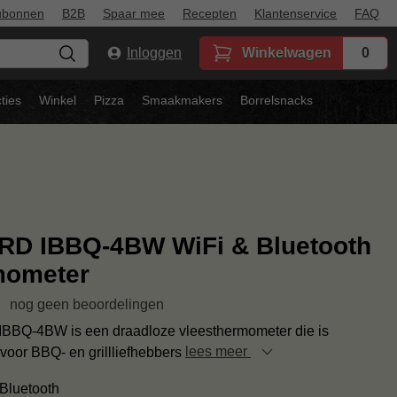
ubonnen
B2B
Spaar mee
Recepten
Klantenservice
FAQ
Inloggen
Winkelwagen
0
ties
Winkel
Pizza
Smaakmakers
Borrelsnacks
RD IBBQ-4BW WiFi & Bluetooth
mometer
nog geen beoordelingen
 IBBQ-4BW is een draadloze vleesthermometer die is
voor BBQ- en grillliefhebbers
lees meer
Bluetooth