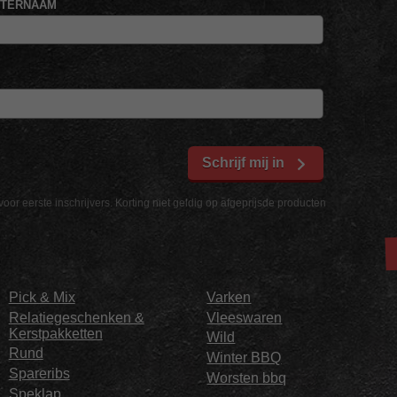
HTERNAAM
Schrijf mij in
voor eerste inschrijvers. Korting niet geldig op afgeprijsde producten
Pick & Mix
Varken
Relatiegeschenken &
Vleeswaren
Kerstpakketten
Wild
Rund
Winter BBQ
Spareribs
Worsten bbq
Speklap