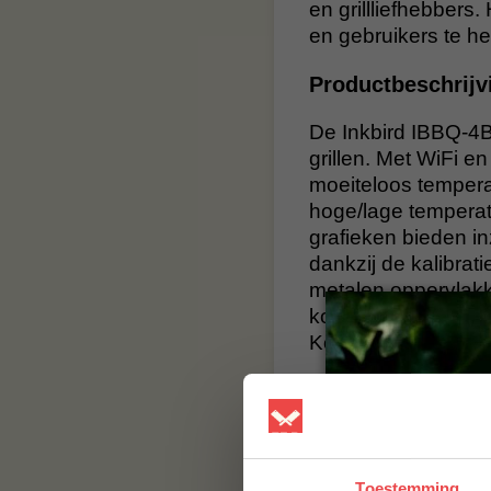
en grillliefhebbers
en gebruikers te h
Productbeschrijv
De Inkbird IBBQ-4
grillen. Met WiFi e
moeiteloos tempera
hoge/lage temperat
grafieken bieden i
dankzij de kalibra
metalen oppervlakk
kookstress en het ba
Kortom, de IBBQ-4B
Specificaties I
Afmetingen:
108
Schermgrootte:
Toestemming