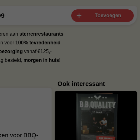
99
Toevoegen
veren aan
sterrenrestaurants
an voor
100% tevredenheid
 bezorging
vanaf €125,-
g besteld,
morgen in huis!
Ook interessant
rpen voor BBQ-