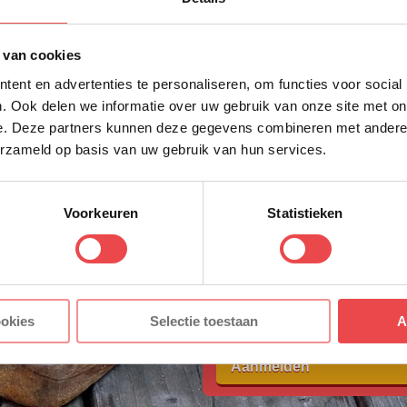
eerste bestellin
on-polymeer, 2500mAh / 9.25Wh
Schrijf je in voor onze nieuws
luetooth BLE4.2, Wi-Fi 2,4 GHz IEEE 802.11b/g/n (
 van cookies
direct 10% korting op jouw eer
en:
Android 4.4+, iOS 11+
ent en advertenties te personaliseren, om functies voor social
VOORNAAM
*
ik:
Kortetermijnmeting: -30 ℃ ~ + 300 ℃, Continue 
. Ook delen we informatie over uw gebruik van onze site met on
e. Deze partners kunnen deze gegevens combineren met andere i
erzameld op basis van uw gebruik van hun services.
ur Resolutie:
0,1 ℉
ACHTERNAAM
*
bratiebereik:
-7 ℃ ~ + 7 ℃
angsspanning:
DC 5V, ingang: 1A standaard
Voorkeuren
Statistieken
E-MAILADRES
*
sec (minimum)
hoden:
Wi-Fi & Bluetooth
sbediening, Temperatuurgrafiek, Timer, Alarm
Met jouw aanmelding ga je akkoord
ookies
Selectie toestaan
A
voorwaarden.
aar (2500mAh)
Aanmelden