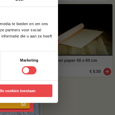
g*
brief en ontvang
20 MHz)
ste bestelling.
 media te bieden en om ons
monitoring: -20
ze partners voor social
nformatie die u aan ze heeft
Marketing
Butcher paper 40 x 60 cm
€ 0,50
 met onze
algemene
lle cookies toestaan