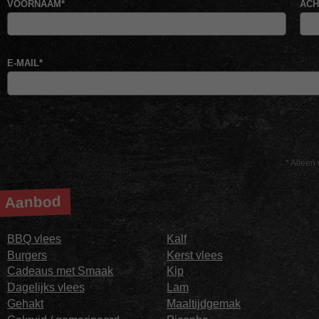
VOORNAAM
*
AC
E-MAIL
*
* Alleen 
Aanbod
BBQ vlees
Kalf
Burgers
Kerst vlees
Cadeaus met Smaak
Kip
Dagelijks vlees
Lam
Gehakt
Maaltijdgemak