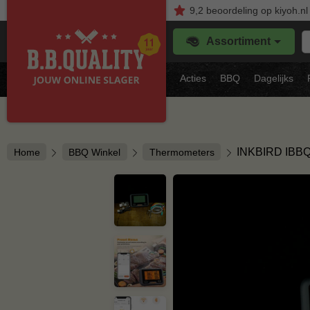
9,2
beoordeling
op kiyoh.nl
Z
Assortiment
je
f
s
Acties
BBQ
Dagelijks
vl
INKBIRD IBB
Home
BBQ Winkel
Thermometers