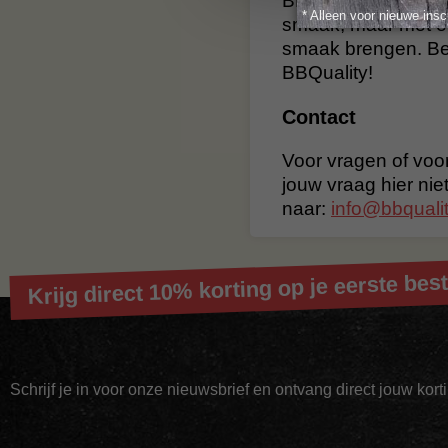
BBQuality staat voo
* Alleen voor nieuwe insc
smaak, maar met e
smaak brengen. Bes
BBQuality!
Contact
Voor vragen of voor
jouw vraag hier nie
naar:
info@bbqualit
Krijg direct 10% korting op je eerste best
Schrijf je in voor onze nieuwsbrief en ontvang direct jouw kor