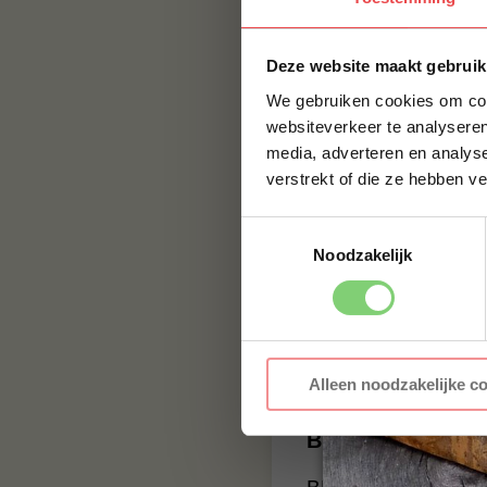
Batterijtype:
Li-i
Connectiviteit:
B
Deze website maakt gebruik
Systeemvereist
We gebruiken cookies om cont
Temperatuurbere
websiteverkeer te analyseren
℃ ~ + 250 ℃
media, adverteren en analys
verstrekt of die ze hebben v
Probe Temperatu
Temperatuurkali
Toestemmingsselectie
USB Type-C ing
Noodzakelijk
Reactietijd:
0,1 
Verbindingsmet
Functies:
Afstand
Alleen noodzakelijke c
Batterij:
Oplaadb
BBQuality