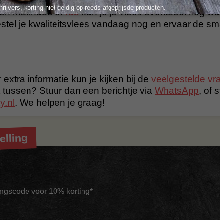
r betaalbaar kwaliteitsvlees. Ons vlees is van nature 
hrijvers, korting niet geldig op reeds afgeprijsde producten.
en marinade of
rub
kun je je vlees eventueel nog wa
tel je kwaliteitsvlees vandaag nog en ervaar de s
 extra informatie kun je kijken bij de
veelgestelde vr
t tussen? Stuur dan een berichtje via
WhatsApp
, of 
y.nl
. We helpen je graag!
elling
tingscode voor 10% korting*