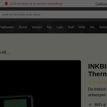
10% korting op je eerste bestelling!
Cadea
oek
avoriete
tuk
Pakketten
Rund
Varken
Kip
Lam
Kalf
Wild
Vis
Selec
ees..
Q-4B…
INKBI
Ther
De Inkbird
ontworpen 
WiFi & 