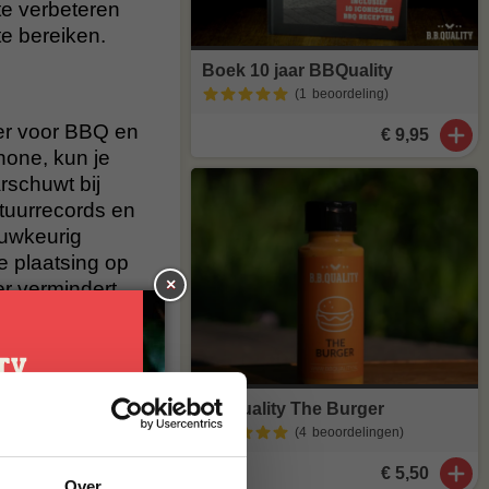
 te verbeteren
e bereiken.
Boek 10 jaar BBQuality
(1
beoordeling
)
er voor BBQ en
€ 9,95
hone, kun je
rschuwt bij
tuurrecords en
auwkeurig
e plaatsing op
×
r vermindert
ij weinig licht.
 functies.
ometer
BBQuality The Burger
(4
beoordelingen
)
je
€ 5,50
Over