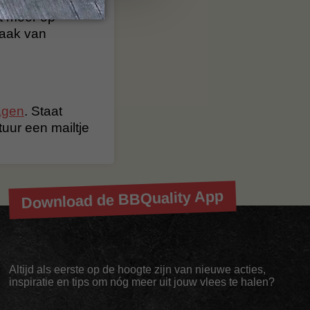
al heerlijk van
t meer op
maak van
agen
. Staat
stuur een mailtje
Download de BBQuality App
Altijd als eerste op de hoogte zijn van nieuwe acties,
inspiratie en tips om nóg meer uit jouw vlees te halen?