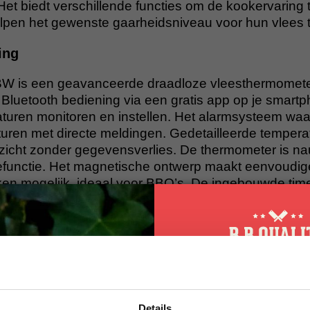
. Het biedt verschillende functies om de kookervaring
elpen het gewenste gaarheidsniveau voor hun vlees t
ing
BW is een geavanceerde draadloze vleesthermomet
n Bluetooth bediening via een gratis app op je smartp
turen monitoren en instellen. Het alarmsysteem waa
uren met directe meldingen. Gedetailleerde tempera
nzicht zonder gegevensverlies. De thermometer is n
tiefunctie. Het magnetische ontwerp maakt eenvoudig
en mogelijk, ideaal voor BBQ’s. De ingebouwde time
cklight-ontwerp zorgt voor duidelijke aflezing, zelfs b
W verbetert de kookervaring met slimme en handige
NKBIRD IBBQ-4BW WiFi & Bluetooth BBQ Therm
 × 44 × 80 mm
10% korting op 
70 × 40 mm, zwart-wit LCD
Details