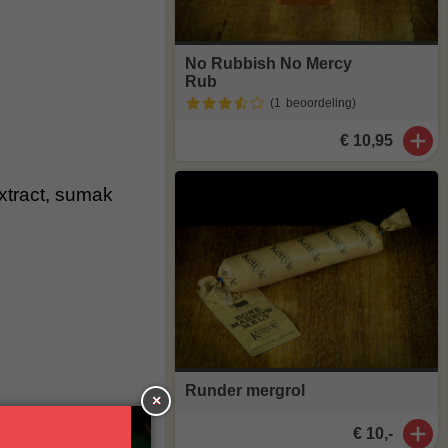
No Rubbish No Mercy
Rub
(1
beoordeling
)
€ 10,95
xtract, sumak
Runder mergrol
×
€ 10,-
kruiden en