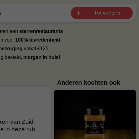
5
Toevoegen
veren aan
sterrenrestaurants
an voor
100% tevredenheid
 bezorging
vanaf €125,-
g besteld,
morgen in huis!
Anderen kochten ook
ken van Zuid-
e in deze rub.