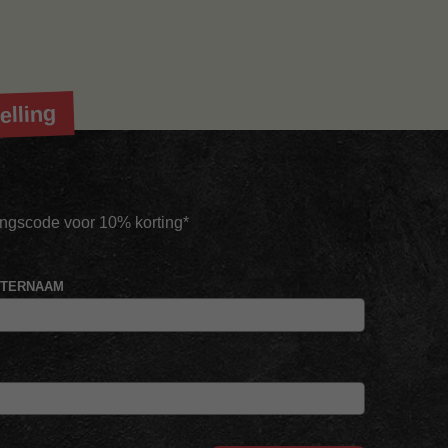
elling
tingscode voor 10% korting*
HTERNAAM