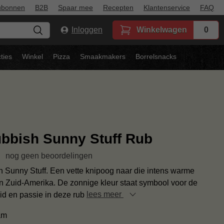
ubonnen
B2B
Spaar mee
Recepten
Klantenservice
FAQ
Inloggen
Winkelwagen
0
ties
Winkel
Pizza
Smaakmakers
Borrelsnacks
bbish Sunny Stuff Rub
nog geen beoordelingen
 Sunny Stuff. Een vette knipoog naar die intens warme
 Zuid-Amerika. De zonnige kleur staat symbool voor de
id en passie in deze rub
lees meer
am