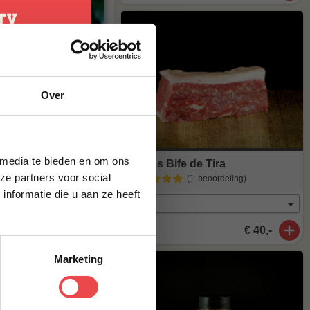
 geselecteerd,
emaal gluten
 ),
n dat de
je
Over
g*
brief en ontvang
 ontwikkeld,
ste bestelling.
erende potten
 media te bieden en om ons
Angus Bife de Tira
ze partners voor social
(1
beoordeling
)
nformatie die u aan ze heeft
€ 40,-
Marketing
al heerlijk van
t meer op
maak van