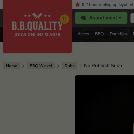
9,2
beoordeling
op kiyoh.nl
Z
Assortiment
je
f
s
Acties
BBQ
Dagelijks
vl
No Rubbish Sunn…
Home
BBQ Winkel
Rubs