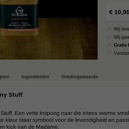
€ 10,9
Wij le
Wij ga
Gratis
Vandaa
pten
Ingredienten
Voedingswaarde
ny Stuff
tuff. Een vette knipoog naar die intens warme sma
e kleur staat symbool voor de levendigheid en passi
een kick van de Madame.