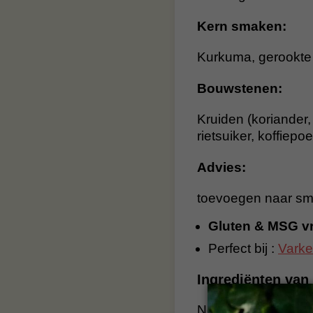
Kern smaken:
Kurkuma, gerookte k
Bouwstenen:
Kruiden (koriander,
rietsuiker, koffie
Advies:
toevoegen naar s
Gluten & MSG vr
Perfect bij :
Vark
Ingrediënten van 
No Rubbish BBQ Rub