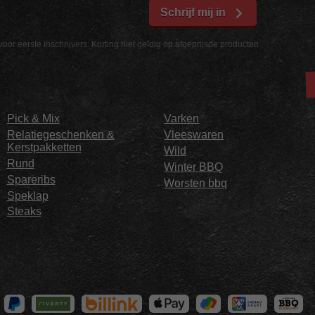
Schrijf mij in
voor eerste inschrijvers. Korting niet geldig op afgeprijsde producten
Pick & Mix
Varken
Relatiegeschenken &
Vleeswaren
Kerstpakketten
Wild
Rund
Winter BBQ
Spareribs
Worsten bbq
Speklap
Steaks