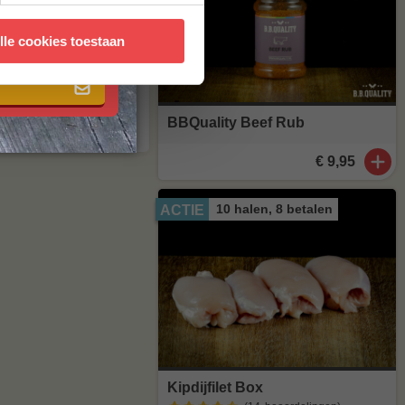
 met onze
algemene
lle cookies toestaan
agen
. Staat
stuur een mailtje
BBQuality Beef Rub
€ 9,95
10 halen, 8 betalen
ACTIE
Kipdijfilet Box