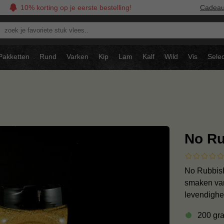
10% korting op je eerste bestelling!
Cadea
oek
avoriete
tuk
Pakketten
Rund
Varken
Kip
Lam
Kalf
Wild
Vis
Selec
ees..
No Ru
No Rubbish
smaken van
levendighe
200 gr