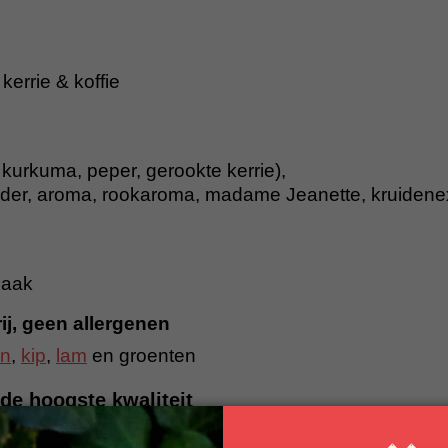
errie & koffie
 kurkuma, peper, gerookte kerrie),
poeder, aroma, rookaroma, madame Jeanette, kruidene
maak
ij, geen allergenen
en
,
kip
,
lam
en groenten
de hoogste kwaliteit
s bevatten alleen de hoogste kwaliteit natuurlijke 