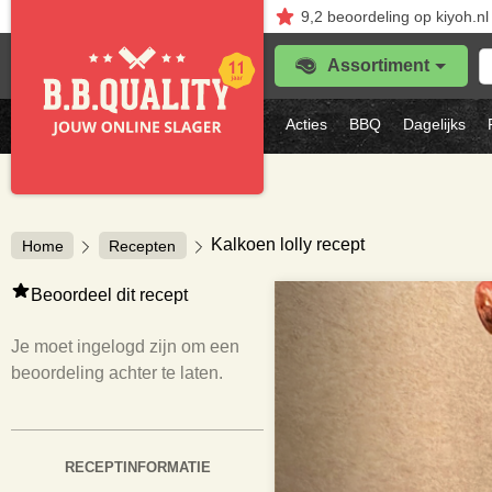
9,2
beoordeling
op kiyoh.nl
Z
Assortiment
je
f
s
Acties
BBQ
Dagelijks
vl
Kalkoen lolly recept
Home
Recepten
Beoordeel dit recept
Je moet ingelogd zijn om een
beoordeling achter te laten.
RECEPTINFORMATIE