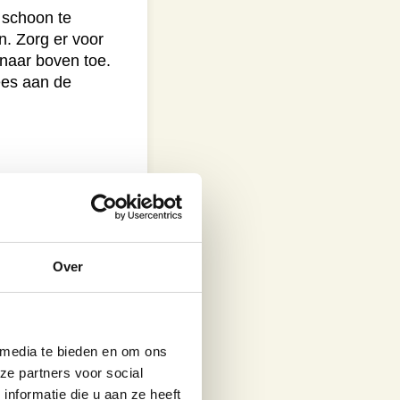
 schoon te
n. Zorg er voor
 naar boven toe.
ees aan de
ater gebruiken.
n 0,5 liter koud
oed is opgelost is
Over
hier de pekel
de kalkoen lolly’s
 media te bieden en om ons
ze partners voor social
nformatie die u aan ze heeft