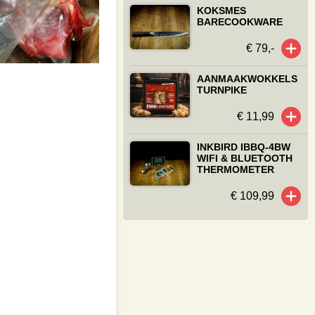
KOKSMES
BARECOOKWARE
€ 79,-
AANMAAKWOKKELS
TURNPIKE
€ 11,99
INKBIRD IBBQ-4BW
WIFI & BLUETOOTH
THERMOMETER
€ 109,99