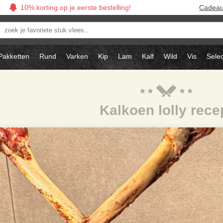
10% korting op je eerste bestelling!
Cadea
oek
avoriete
tuk
Pakketten
Rund
Varken
Kip
Lam
Kalf
Wild
Vis
Selec
ees..
Kalkoen lolly rece