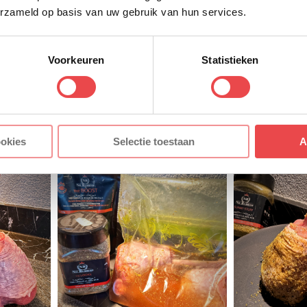
uiden:
erzameld op basis van uw gebruik van hun services.
en uur haal je de kalkoen lolly’s uit de pekel en dep je 
beer de lolly’s zo droog mogelijk te maken. Bestrooi de 
Voorkeuren
Statistieken
t Sunny Stuff en druk de rub goed aan.
ookies
Selectie toestaan
A