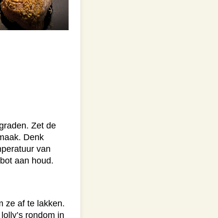
graden. Zet de
 smaak. Denk
emperatuur van
 bot aan houd.
 ze af te lakken.
lolly’s rondom in