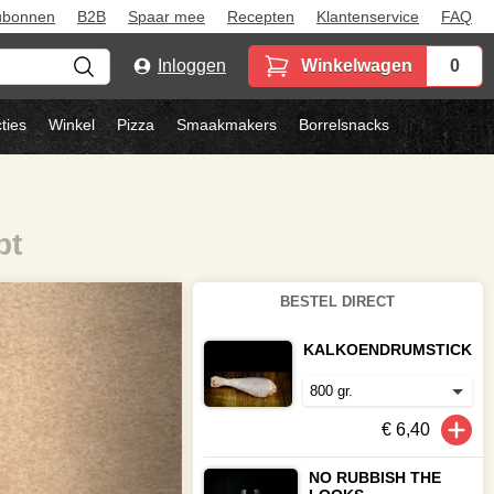
ubonnen
B2B
Spaar mee
Recepten
Klantenservice
FAQ
Inloggen
Winkelwagen
0
ties
Winkel
Pizza
Smaakmakers
Borrelsnacks
pt
BESTEL DIRECT
KALKOENDRUMSTICK
€ 6,40
NO RUBBISH THE