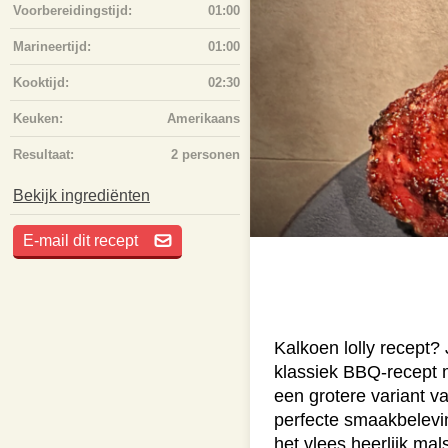
Voorbereidingstijd:
01:00
Marineertijd:
01:00
Kooktijd:
02:30
Keuken:
Amerikaans
Resultaat:
2 personen
Bekijk ingrediënten
E-mail dit recept
Kalkoen lolly recept?
klassiek BBQ-recept m
een grotere variant v
perfecte smaakbelevin
het vlees heerlijk mal