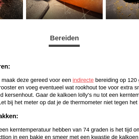
Bereiden
ren:
 maak deze gereed voor een
indirecte
bereiding op 120 
t rooster en voeg eventueel wat rookhout toe voor extra
eld kersenhout. Gaar de kalkoen lolly’s nu tot een kernt
et bij het meter op dat je de thermometer niet tegen het
lakken:
s een kerntemperatuur hebben van 74 graden is het tijd om
ttion in een bakje en smeer met een kwastje de kalkoen 