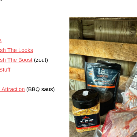
s
sh The Looks
sh The Boost
(zout)
tuff
Attraction
(BBQ saus)