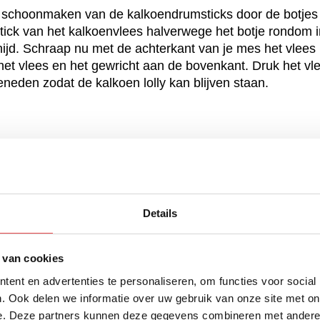
schoonmaken van de kalkoendrumsticks door de botjes
ick van het kalkoenvlees halverwege het botje rondom i
 snijd. Schraap nu met de achterkant van je mes het vlees
 het vlees en het gewricht aan de bovenkant. Druk het vl
eneden zodat de kalkoen lolly kan blijven staan.
 ruim van te voren gemaakt worden, dit omdat we koud w
oks in een mengkom en voeg hier 1 eetlepel The Boost e
les goed door, totdat het zout opgelost is. Als het zout g
bruik.
Details
kelen:
 van cookies
 kalkoen lolly’s in een ziplock zak of in een bak. Giet 
t de kalkoen lolly’s helemaal onder de pekel staan. Laat 
ent en advertenties te personaliseren, om functies voor social
en uur pekelen.
. Ook delen we informatie over uw gebruik van onze site met on
e. Deze partners kunnen deze gegevens combineren met andere i