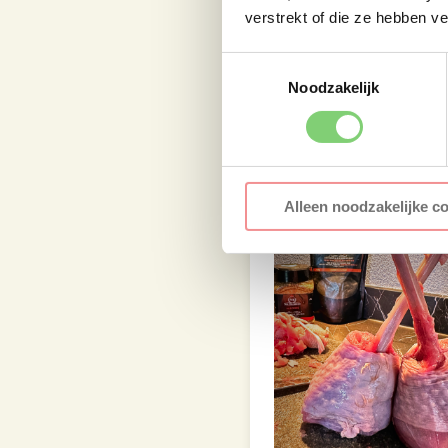
Kalkoen lolly’s kr
verstrekt of die ze hebben v
Na drie kwartier tot e
Toestemmingsselectie
stuk keukenpapier. Pro
Noodzakelijk
vervolgens rondom me
Alleen noodzakelijke c