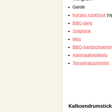
Garde
Kersen rookhout
(op
BBQ-tang
Snijplank
Mes
BBQ-handschoene
Aanmaakwokkels
Temperatuurmeter
Kalkoendrumstic