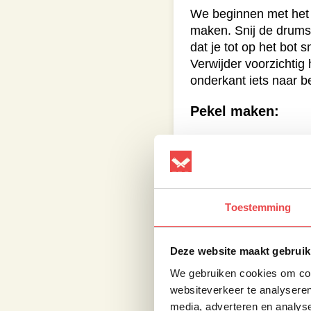
We beginnen met het 
maken. Snij de drumst
dat je tot op het bot
Verwijder voorzichtig
onderkant iets naar b
Pekel maken:
Deze pekel hoeft niet
Doe 1 eetlepel The Lo
water aan toe. Roer al
de pekel klaar voor ge
Toestemming
Kalkoen lolly’s pe
Deze website maakt gebruik
Doe de schoongemaakte
op/in. Zorg er voor da
We gebruiken cookies om cont
nu drie kwartier tot e
websiteverkeer te analyseren
media, adverteren en analys