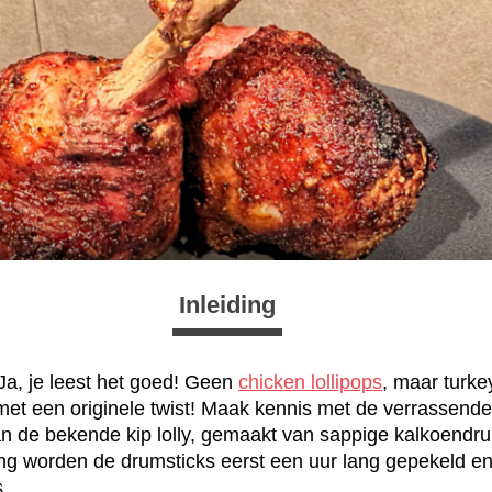
Inleiding
 Ja, je leest het goed! Geen
chicken lollipops
, maar turke
et een originele twist! Maak kennis met de verrassende 
an de bekende kip lolly, gemaakt van sappige kalkoendr
g worden de drumsticks eerst een uur lang gepekeld en 
s.