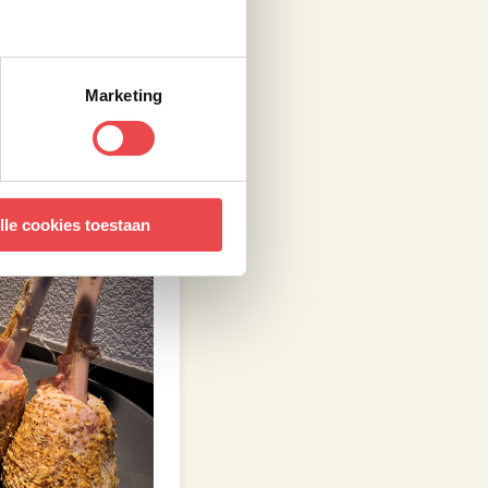
deze droog met een
kalkoen lolly’s
Marketing
lle cookies toestaan