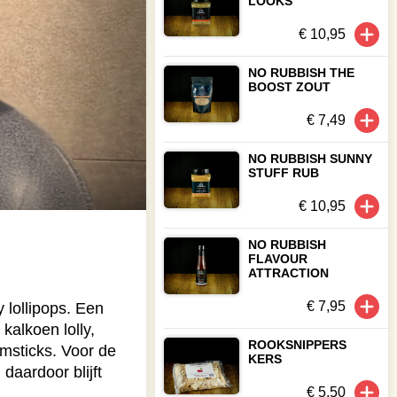
LOOKS
€ 10,95
NO RUBBISH THE
BOOST ZOUT
€ 7,49
NO RUBBISH SUNNY
STUFF RUB
€ 10,95
NO RUBBISH
FLAVOUR
ATTRACTION
€ 7,95
y lollipops. Een
kalkoen lolly,
ROOKSNIPPERS
umsticks. Voor de
KERS
daardoor blijft
€ 5,50