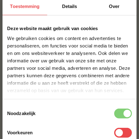
Toestemming
Details
Over
Voedingswaarde
Productbeoordelingen
×
Deze website maakt gebruik van cookies
MAAK JE SAUS GURU PREMIUM COLA BBQ SAUCE COMPLEET!
We gebruiken cookies om content en advertenties te
personaliseren, om functies voor social media te bieden
SWIFT ST. LOUIS STYLE RIBS
en om ons websiteverkeer te analyseren. Ook delen we
10% korting op je
informatie over uw gebruik van onze site met onze
eerste bestelling*
partners voor social media, adverteren en analyse. Deze
€ 24,60
Schrijf je in voor onze nieuwsbrief en ontvang direct
partners kunnen deze gegevens combineren met andere
10% korting op jouw eerste bestelling.
informatie die u aan ze heeft verstrekt of die ze hebben
Bestel alles
VOORNAAM
*
verzameld op basis van uw gebruik van hun services.
Toestemmingsselectie
ACHTERNAAM
*
Noodzakelijk
Voorkeuren
E-MAILADRES
*