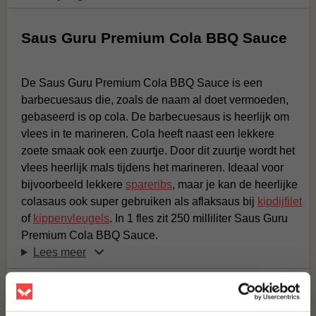
Saus Guru Premium Cola BBQ Sauce
De Saus Guru Premium Cola BBQ Sauce is een
barbecuesaus die, zoals de naam al doet vermoeden,
gebaseerd is op cola. De barbecuesaus is heerlijk om
vlees in te marineren. Cola heeft naast een lekkere
zoete smaak ook een zuurtje. Door dit zuurtje wordt het
vlees heerlijk mals tijdens het marineren. Ideaal voor
bijvoorbeeld lekkere
spareribs
, maar je kan de heerlijke
colasaus ook super gebruiken als aflaksaus bij
kipdijfilet
of
kippenvleugels
. In 1 fles zit 250 milliliter Saus Guru
Premium Cola BBQ Sauce.
Lees meer
Recepten
Ingrediënten