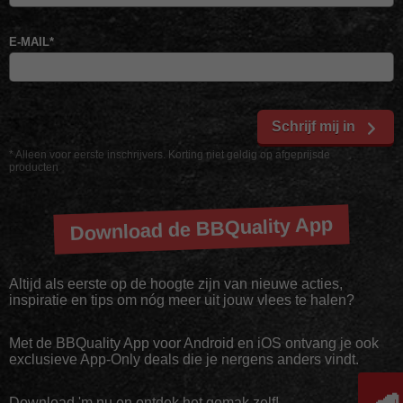
E-MAIL
*
Schrijf mij in
* Alleen voor eerste inschrijvers. Korting niet geldig op afgeprijsde
producten
Download de BBQuality App
Altijd als eerste op de hoogte zijn van nieuwe acties,
inspiratie en tips om nóg meer uit jouw vlees te halen?
Met de BBQuality App voor Android en iOS ontvang je ook
exclusieve App-Only deals die je nergens anders vindt.
Download 'm nu en ontdek het gemak zelf!