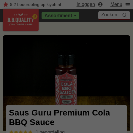
Inloggen
Menu
9,2
beoordeling
op kiyoh.nl
Zoeken
Assortiment
Saus Guru Premium Cola
BBQ Sauce
1 beoordeling