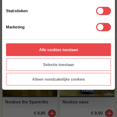
Statistieken
BBQuality Pork Rub
Spareribs met ketting
extra dik bevleesd
Met jouw aanmelding ga je akkoord met onze
algemene
(3
)
voorwaarden.
(14
)
Marketing
Aanmelden
€ 9,95
€ 9,90
Alle cookies toestaan
* Alleen voor nieuwe inschrijvers, korting niet geldig op reeds
afgeprijsde producten.
Selectie toestaan
Alleen noodzakelijke cookies
Noskos the Spareribs
Noskos saus
€ 9,95
€ 9,50