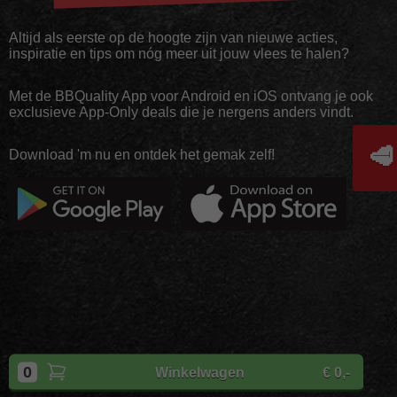
Altijd als eerste op de hoogte zijn van nieuwe acties,
inspiratie en tips om nóg meer uit jouw vlees te halen?
Met de BBQuality App voor Android en iOS ontvang je ook
exclusieve App-Only deals die je nergens anders vindt.
🥩
Download 'm nu en ontdek het gemak zelf!
Copyright
BBQuality
| 2026
0
Winkelwagen
€ 0,-