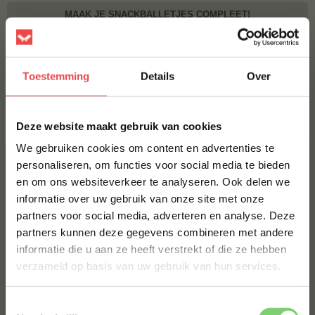
MAAK JE SNACKBALLETJES COMPLEET!
SAUS GURU ROYAL UMAMI SAUCE
€ 6,75
Toestemming
Details
Over
×
Bestel alles
Deze website maakt gebruik van cookies
We gebruiken cookies om content en advertenties te
personaliseren, om functies voor social media te bieden
en om ons websiteverkeer te analyseren. Ook delen we
10% korting op je
informatie over uw gebruik van onze site met onze
eerste bestelling*
partners voor social media, adverteren en analyse. Deze
Schrijf je in voor onze nieuwsbrief en ontvang direct
partners kunnen deze gegevens combineren met andere
10% korting op jouw eerste bestelling.
informatie die u aan ze heeft verstrekt of die ze hebben
VOORNAAM
*
verzameld op basis van uw gebruik van hun services.
Voorgegaarde spareribs
BBQuality speklap
(3
)
(6
)
Toestemmingsselectie