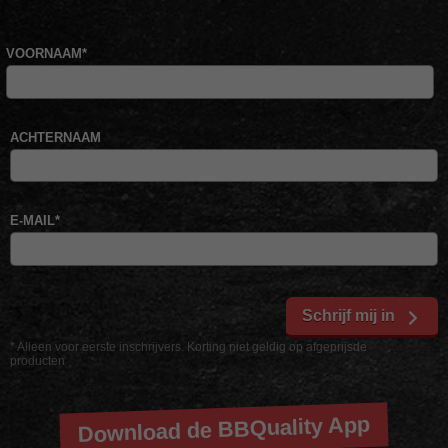
VOORNAAM
*
ACHTERNAAM
E-MAIL
*
Schrijf mij in
* Alleen voor eerste inschrijvers. Korting niet geldig op afgeprijsde
producten
Download de BBQuality App