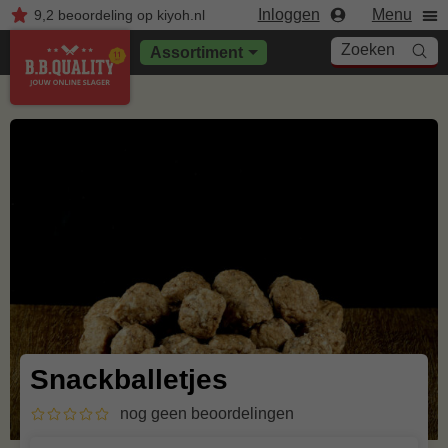
Inloggen
Menu
9,2
beoordeling
op kiyoh.nl
Zoeken
Assortiment
Snackballetjes
nog geen beoordelingen