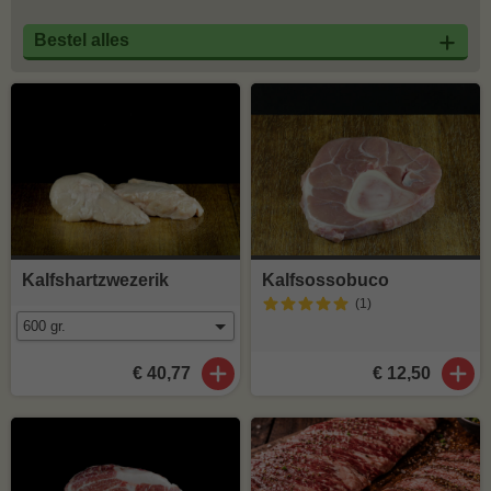
Bestel alles
Kalfshartzwezerik
Kalfsossobuco
(1
)
€ 40,77
€ 12,50