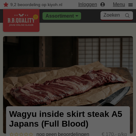
Inloggen
Menu
9,2
beoordeling
op kiyoh.nl
Zoeken
Assortiment
Wagyu inside skirt steak A5
Japans (Full Blood)
nog geen beoordelingen
€ 170,- p/kg