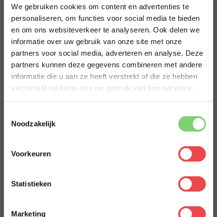
We gebruiken cookies om content en advertenties te
een scheutje goede olijfolie
personaliseren, om functies voor social media te bieden
Heerlijk als hoofdgerecht met gegrilde groenten
en om ons websiteverkeer te analyseren. Ook delen we
10% korting op je
Ook perfect als onderdeel van een luxe BBQ of
informatie over uw gebruik van onze site met onze
eerste bestelling*
proeverij
partners voor social media, adverteren en analyse. Deze
Schrijf je in voor onze nieuwsbrief en ontvang direct
partners kunnen deze gegevens combineren met andere
10% korting op jouw eerste bestelling.
Lekker bij rijst, Aziatische bijgerechten of als Japanse
informatie die u aan ze heeft verstrekt of die ze hebben
streetfood
VOORNAAM
*
verzameld op basis van uw gebruik van hun services.
Perfect bij
Toestemmingsselectie
Luxe diners en culinaire avonden
ACHTERNAAM
*
Noodzakelijk
BBQ-feesten en exclusieve proeverijen
Liefhebbers van Wagyu en bijzondere steakcuts
Voorkeuren
E-MAILADRES
*
Wie zoekt naar de ultieme smaakervaring
Statistieken
BBQuality
Met jouw aanmelding ga je akkoord met onze
algemene
voorwaarden.
BBQuality staat voor betaalbaar kwaliteitsvlees. Ons
Marketing