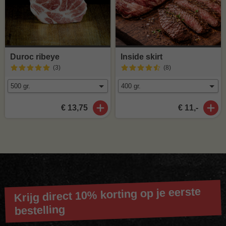
Duroc ribeye
Inside skirt
(3
)
(8
)
€ 13,75
€ 11,-
Krijg direct 10% korting op je eerste
bestelling