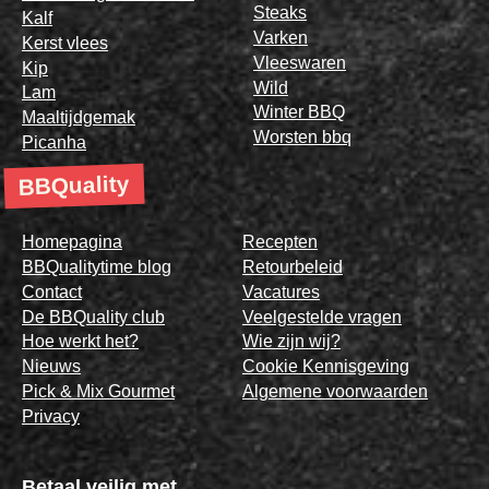
Steaks
Kalf
Varken
Kerst vlees
Vleeswaren
Kip
Wild
Lam
Winter BBQ
Maaltijdgemak
Worsten bbq
Picanha
BBQuality
Homepagina
Recepten
BBQualitytime blog
Retourbeleid
Contact
Vacatures
De BBQuality club
Veelgestelde vragen
Hoe werkt het?
Wie zijn wij?
Nieuws
Cookie Kennisgeving
Pick & Mix Gourmet
Algemene voorwaarden
Privacy
Betaal veilig met