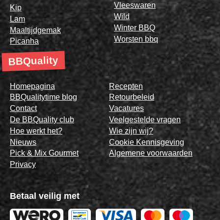
Vleeswaren
Kip
Wild
Lam
Winter BBQ
Maaltijdgemak
Worsten bbq
Picanha
BBQuality
Homepagina
Recepten
BBQualitytime blog
Retourbeleid
Contact
Vacatures
De BBQuality club
Veelgestelde vragen
Hoe werkt het?
Wie zijn wij?
Nieuws
Cookie Kennisgeving
Pick & Mix Gourmet
Algemene voorwaarden
Privacy
Betaal veilig met