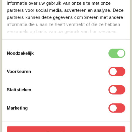
informatie over uw gebruik van onze site met onze
partners voor social media, adverteren en analyse. Deze
Iberico rack serveren!
partners kunnen deze gegevens combineren met andere
informatie die u aan ze heeft verstrekt of die ze hebben
verzameld op basis van uw gebruik van hun services.
Plaats twee stukjes rack op een bord, Eerst
één plat en daarna één schuin over de eerste.
Toestemmingsselectie
Zet je komkommertorentje erbij. Doe een
Noodzakelijk
flinke dot crème fraîche op je bord en bestrooi
de crème fraîche met een mespuntje Harissa
kruiden. Garneer het geheel af met de
Voorkeuren
hazelnootjes, granaatappel, verse munt,
cherry tomaatjes en een Spaans pepertje.
Statistieken
Geniet van jouw overheerlijke Iberico rack!
Marketing
@foodboozeandbbq