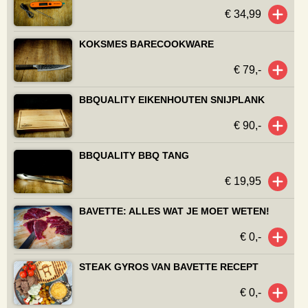
€ 34,99
KOKSMES BARECOOKWARE
€ 79,-
BBQUALITY EIKENHOUTEN SNIJPLANK
€ 90,-
BBQUALITY BBQ TANG
€ 19,95
BAVETTE: ALLES WAT JE MOET WETEN!
€ 0,-
STEAK GYROS VAN BAVETTE RECEPT
€ 0,-