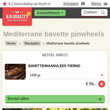
Inloggen
Menu
9,2
beoordeling
op kiyoh.nl
Zoeken
Assortiment
Mediterrane bavette pinwheels
Home
Recepten
Mediterrane bavette pinwheels
BESTEL DIRECT
BAVETTE/MAANVLEES TIERNO
€ 56,-
Bestel alles