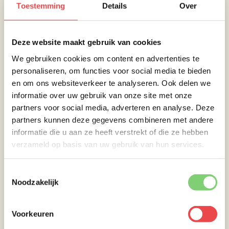
Toestemming
Details
Over
van zo`n 30 tot 35 cm. Neem in beide handen
een uiteinde, leg het touw plat op de plank en
trek dit onder het vlees door. Heb je de
Deze website maakt gebruik van cookies
gewenste positie bereikt knoop dan het
touwtje, en draai bij het knopen het touw 2 x
We gebruiken cookies om content en advertenties te
over elkaar heen. Dit zorgt er voor dat
personaliseren, om functies voor social media te bieden
wanneer je het touw aantrekt, het mooi strak
en om ons websiteverkeer te analyseren. Ook delen we
blijft zitten als je de knoop gaat leggen. (dikke
informatie over uw gebruik van onze site met onze
tip van NOSKOS)
partners voor social media, adverteren en analyse. Deze
partners kunnen deze gegevens combineren met andere
Leg om de 1 tot 1,5 cm een knoopje.
informatie die u aan ze heeft verstrekt of die ze hebben
verzameld op basis van uw gebruik van hun services.
Toestemmingsselectie
Noodzakelijk
Voorkeuren