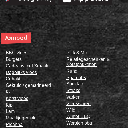
Aanbod
BBQ vlees
Pick & Mix
Burgers
Relatiegeschenken &
Kerstpakketten
Cadeaus met Smaak
Rund
Dagelijks vlees
Spareribs
Gehakt
Speklap
Gekruid / gemarineerd
Steaks
Kalf
Varken
Kerst vlees
Vleeswaren
Kip
Wild
Lam
Winter BBQ
Maaltijdgemak
Worsten bbq
Picanha