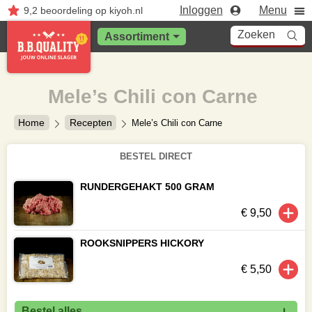
Inloggen
Menu
9,2
beoordeling
op kiyoh.nl
Zoeken
Assortiment
Mele’s Chili con Carne
Home
Recepten
Mele’s Chili con Carne
BESTEL DIRECT
RUNDERGEHAKT 500 GRAM
€ 9,50
ROOKSNIPPERS HICKORY
€ 5,50
Bestel alles