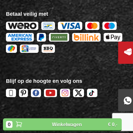
Betaal veilig met
🥩
Blijf op de hoogte en volg ons
Copyright
BBQuality
| 2026
0
Winkelwagen
€ 0,-