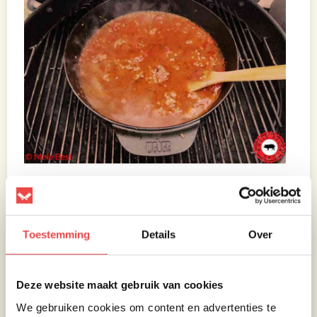
Eet smakelijk!
Toestemming
Details
Over
Laat de chili con carne vervolgens een half
uurtje tot een uurtje door pruttelen zodat de
Deze website maakt gebruik van cookies
bonen gaar kunnen worden. Laat daarna de
barbecue gesloten en roer de chili regelmatig
We gebruiken cookies om content en advertenties te