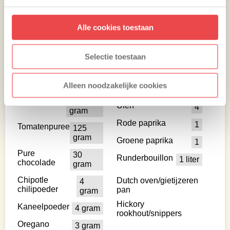
Ingrediënten
Alle cookies toestaan
Rundergehakt
1000
Tijm
3 gram
Selectie toestaan
gram
Knoflook
6 tenen
Gepelde
800
tomatenblokjes
gram
Alleen noodzakelijke cookies
Olie
5 el
Kidneybonen
500
Uien
4
gram
Rode paprika
1
Tomatenpuree
125
gram
Groene paprika
1
Pure
30
Runderbouillon
1 liter
chocolade
gram
Chipotle
Dutch oven/gietijzeren
4
chilipoeder
pan
gram
Hickory
Kaneelpoeder
4 gram
rookhout/snippers
Oregano
3 gram