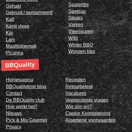
Spareribs
Gehakt
Speklap
Gekruid / gemarineerd
Steaks
Kalf
Varken
Kerst vlees
Vleeswaren
Kip
Wild
Lam
Winter BBQ
Maaltijdgemak
Worsten bbq
Picanha
BBQuality
Homepagina
Recepten
BBQualitytime blog
Retourbeleid
Contact
Vacatures
De BBQuality club
Veelgestelde vragen
Hoe werkt het?
Wie zijn wij?
Nieuws
Cookie Kennisgeving
Pick & Mix Gourmet
Algemene voorwaarden
Privacy