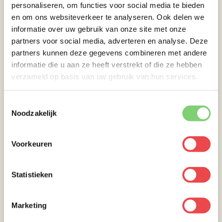
door. Sluit dan de deksel van de barbecue en
personaliseren, om functies voor social media te bieden
roer de chili regelmatig door. Serveer de chili
en om ons websiteverkeer te analyseren. Ook delen we
con carne ten slotte eventueel in een ruime
informatie over uw gebruik van onze site met onze
kom met een stuk brood.
partners voor social media, adverteren en analyse. Deze
partners kunnen deze gegevens combineren met andere
informatie die u aan ze heeft verstrekt of die ze hebben
verzameld op basis van uw gebruik van hun services.
Toestemmingsselectie
Noodzakelijk
Voorkeuren
Statistieken
Marketing