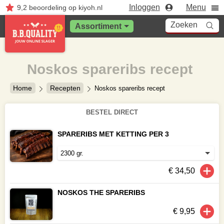
Inloggen
Menu
9,2
beoordeling
op kiyoh.nl
Zoeken
Assortiment
Noskos spareribs recept
Home
Recepten
Noskos spareribs recept
BESTEL DIRECT
SPARERIBS MET KETTING PER 3
€ 34,50
NOSKOS THE SPARERIBS
€ 9,95