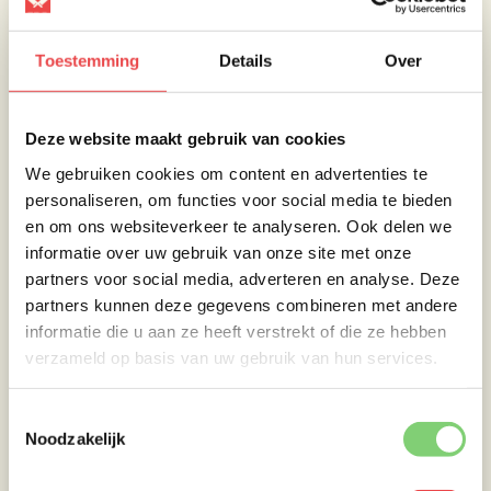
Daarna kun je volop genieten van je Noskos
Ribs!
Toestemming
Details
Over
Let goed op
: zorg ervoor dat de temperatuur
constant blijft, vooral gedurende de laatste
fase. Je wil namelijk voorkomen dat de
Deze website maakt gebruik van cookies
suikers in de barbecuesaus verbranden.
We gebruiken cookies om content en advertenties te
personaliseren, om functies voor social media te bieden
en om ons websiteverkeer te analyseren. Ook delen we
informatie over uw gebruik van onze site met onze
partners voor social media, adverteren en analyse. Deze
partners kunnen deze gegevens combineren met andere
informatie die u aan ze heeft verstrekt of die ze hebben
verzameld op basis van uw gebruik van hun services.
Toestemmingsselectie
Noodzakelijk