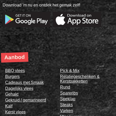
Download 'm nu en ontdek het gemak zelf!
Aanbod
BBQ vlees
Pick & Mix
Burgers
Relatiegeschenken &
Kerstpakketten
Cadeaus met Smaak
Rund
Dagelijks vlees
Spareribs
Gehakt
Speklap
Gekruid / gemarineerd
Steaks
Kalf
Varken
Kerst vlees