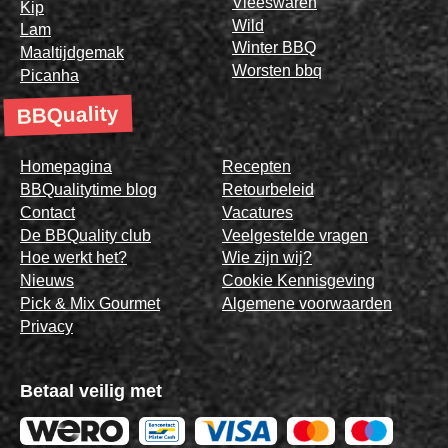
Vleeswaren
Kip
Wild
Lam
Winter BBQ
Maaltijdgemak
Worsten bbq
Picanha
BBQuality
Homepagina
Recepten
BBQualitytime blog
Retourbeleid
Contact
Vacatures
De BBQuality club
Veelgestelde vragen
Hoe werkt het?
Wie zijn wij?
Nieuws
Cookie Kennisgeving
Pick & Mix Gourmet
Algemene voorwaarden
Privacy
Betaal veilig met