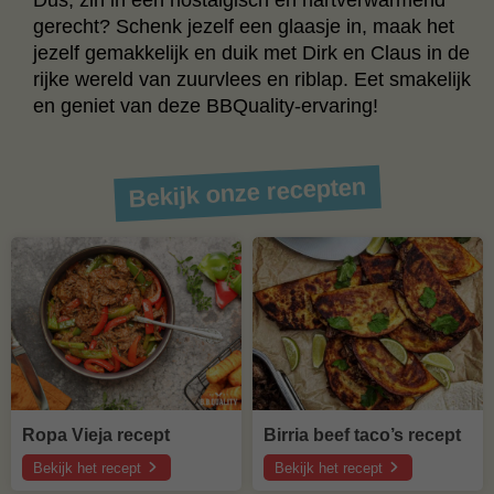
Dus, zin in een nostalgisch en hartverwarmend
gerecht? Schenk jezelf een glaasje in, maak het
jezelf gemakkelijk en duik met Dirk en Claus in de
rijke wereld van zuurvlees en riblap. Eet smakelijk
en geniet van deze BBQuality-ervaring!
Bekijk onze recepten
Ropa Vieja recept
Birria beef taco’s recept
Bekijk het recept
Bekijk het recept
over
over
Ropa
Birria