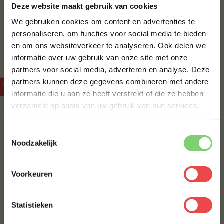
Deze website maakt gebruik van cookies
onderweg goed blijft. Of je nu voor het eerst riblap
koopt of al jaren je eigen stoofpot maakt, bij
We gebruiken cookies om content en advertenties te
BBQuality bestel je altijd met vertrouwen. Ontdek het
personaliseren, om functies voor social media te bieden
assortiment en bestel eenvoudig online.
en om ons websiteverkeer te analyseren. Ook delen we
10% korting op je
informatie over uw gebruik van onze site met onze
eerste bestelling*
partners voor social media, adverteren en analyse. Deze
Schrijf je in voor onze nieuwsbrief en ontvang direct
Veelgestelde vragen over riblap
partners kunnen deze gegevens combineren met andere
10% korting op jouw eerste bestelling.
informatie die u aan ze heeft verstrekt of die ze hebben
VOORNAAM
*
verzameld op basis van uw gebruik van hun services.
Wat is het verschil tussen riblap en sucade?
Toestemmingsselectie
Kan ik riblap ook gebruiken voor iets anders dan
ACHTERNAAM
*
Noodzakelijk
stoven?
Hoe lang moet ik riblap laten sudderen?
Voorkeuren
E-MAILADRES
*
Wat is het verschil tussen de gewone riblap en de
Statistieken
wildrundvlees variant?
Met jouw aanmelding ga je akkoord met onze
algemene