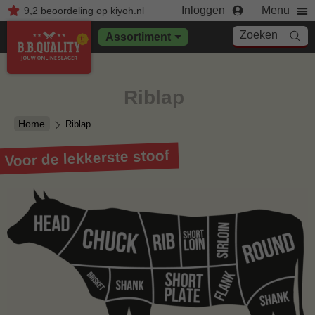
Inloggen
Menu
9,2
beoordeling
op kiyoh.nl
Zoeken
Assortiment
Riblap
Home
Riblap
Voor de lekkerste stoof