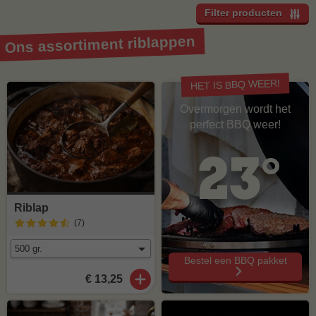
Filter producten
Ons assortiment riblappen
HET IS BBQ WEER!
Overmorgen wordt het
perfect BBQ weer!
23°
Riblap
(7
)
Bestel een BBQ pakket
€ 13,25