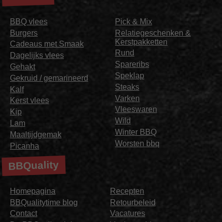
BBQ vlees
Pick & Mix
Burgers
Relatiegeschenken &
Kerstpakketten
Cadeaus met Smaak
Rund
Dagelijks vlees
Spareribs
Gehakt
Speklap
Gekruid / gemarineerd
Steaks
Kalf
Varken
Kerst vlees
Vleeswaren
Kip
Wild
Lam
Winter BBQ
Maaltijdgemak
Worsten bbq
Picanha
BBQuality
Homepagina
Recepten
BBQualitytime blog
Retourbeleid
Contact
Vacatures