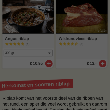
Angus riblap
Wildrundvlees riblap
(6
)
(3
)
€ 10,95
€ 13,-
Herkomst en soorten riblap
Riblap komt van het voorste deel van de ribben van
het rund, een spier die veel wordt gebruikt en daarom
veel bindweefsel bevat. Precies dat bindweefsel zorgt