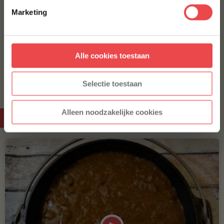
voorwaarden.
Kan ik riblap ook op de barbecue bereiden?
Marketing
Aanmelden
Hoeveel riblap heb ik nodig per persoon?
Alle cookies toestaan
* Alleen voor nieuwe inschrijvers, korting niet geldig op reeds
afgeprijsde producten.
Selectie toestaan
Video
Alleen noodzakelijke cookies
BBQuality TV