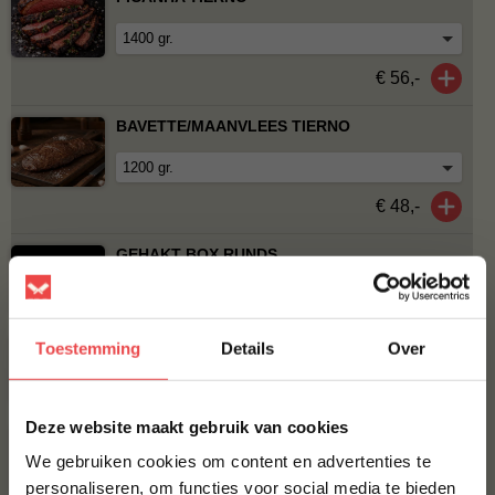
€ 56,-
BAVETTE/MAANVLEES TIERNO
€ 48,-
GEHAKT BOX RUNDS
€ 52,50
€ 42,-
GEHAKT BOX GEMENGD ONGEKRUID
Toestemming
Details
Over
€ 40,-
€ 32,-
×
Deze website maakt gebruik van cookies
DRY AGED BURGER, 8 HALEN 6 BETALEN
We gebruiken cookies om content en advertenties te
€ 42,-
€ 31,50
personaliseren, om functies voor social media te bieden