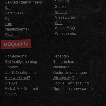
Speklap
Gekruid / gemarineerd
Steaks
Kalf
Varken
Kerst vlees
Vleeswaren
Kip
Wild
Lam
Winter BBQ
Maaltijdgemak
Worsten bbq
Picanha
BBQuality
Homepagina
Recepten
BBQualitytime blog
Retourbeleid
Contact
Vacatures
De BBQuality club
Veelgestelde vragen
Hoe werkt het?
Wie zijn wij?
Nieuws
Cookie Kennisgeving
Pick & Mix Gourmet
Algemene voorwaarden
Privacy