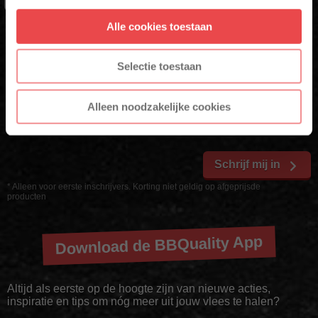
Alle cookies toestaan
* Alleen voor nieuwe inschrijvers, korting niet geldig op reeds
ACHTERNAAM
afgeprijsde producten.
Selectie toestaan
E-MAIL
*
Alleen noodzakelijke cookies
Schrijf mij in
* Alleen voor eerste inschrijvers. Korting niet geldig op afgeprijsde
producten
Download de BBQuality App
Altijd als eerste op de hoogte zijn van nieuwe acties,
inspiratie en tips om nóg meer uit jouw vlees te halen?