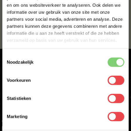
en om ons websiteverkeer te analyseren. Ook delen we
10% korting op je
VARKENSSCHNITZEL
informatie over uw gebruik van onze site met onze
eerste bestelling*
€ 7,-
partners voor social media, adverteren en analyse. Deze
Schrijf je in voor onze nieuwsbrief en ontvang direct
partners kunnen deze gegevens combineren met andere
10% korting op jouw eerste bestelling.
informatie die u aan ze heeft verstrekt of die ze hebben
VOORNAAM
*
verzameld op basis van uw gebruik van hun services.
Toestemmingsselectie
ACHTERNAAM
*
Noodzakelijk
Krijg direct 10% korting op je eerste
Voorkeuren
bestelling
E-MAILADRES
*
Statistieken
Schrijf je in voor onze nieuwsbrief en ontvang direct jouw
kortingscode voor 10% korting*
Met jouw aanmelding ga je akkoord met onze
algemene
voorwaarden.
Marketing
VOORNAAM
*
Aanmelden