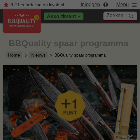
Inloggen
Menu
9,2
beoordeling
op kiyoh.nl
Zoeken
Assortiment
BBQuality spaar programma
Home
Nieuws
BBQuality spaar programma