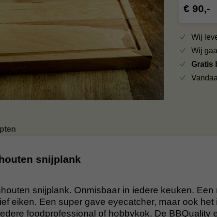
€ 90,-
Wij le
Wij ga
Gratis
Vandaa
pten
houten snijplank
houten snijplank. Onmisbaar in iedere keuken. Een n
ief eiken. Een super gave eyecatcher, maar ook het 
edere foodprofessional of hobbykok. De BBQuality 