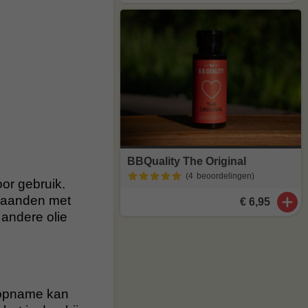
BBQuality The Original
(4
beoordelingen
)
oor gebruik.
 maanden met
€ 6,95
 andere olie
htopname kan