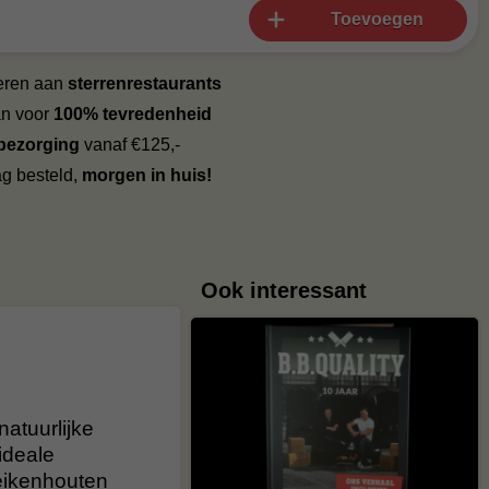
Toevoegen
veren aan
sterrenrestaurants
an voor
100% tevredenheid
 bezorging
vanaf €125,-
g besteld,
morgen in huis!
Ook interessant
atuurlijke
ideale
eikenhouten