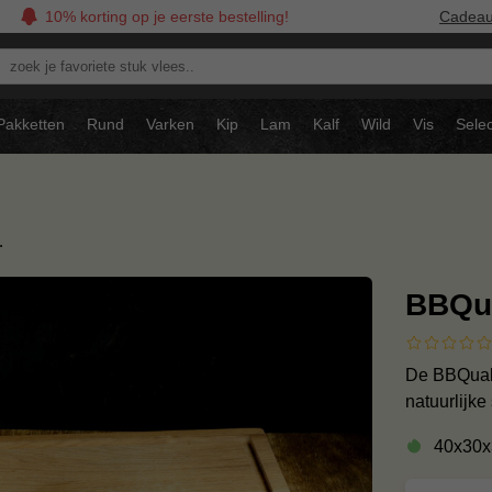
10% korting op je eerste bestelling!
Cadea
oek
avoriete
tuk
Pakketten
Rund
Varken
Kip
Lam
Kalf
Wild
Vis
Selec
ees..
…
BBQua
De BBQuali
natuurlijke
40x30x