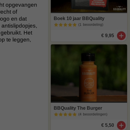
ocht opgevangen
echt of
logo en dat
Boek 10 jaar BBQuality
antislipdopjes,
(1
beoordeling
)
 gebruikt. Het
€ 9,95
op te leggen,
BBQuality The Burger
(4
beoordelingen
)
€ 5,50