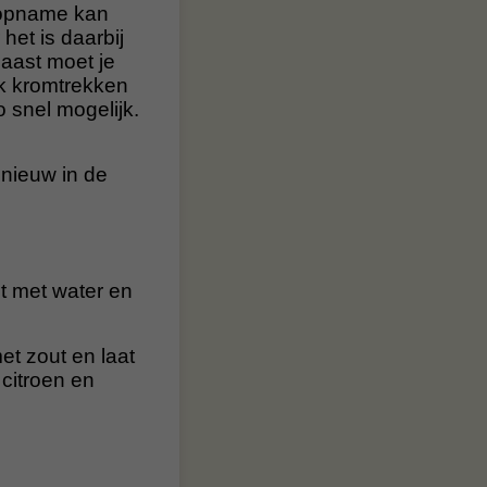
htopname kan
et is daarbij
aast moet je
nk kromtrekken
 snel mogelijk.
pnieuw in de
it met water en
et zout en laat
 citroen en