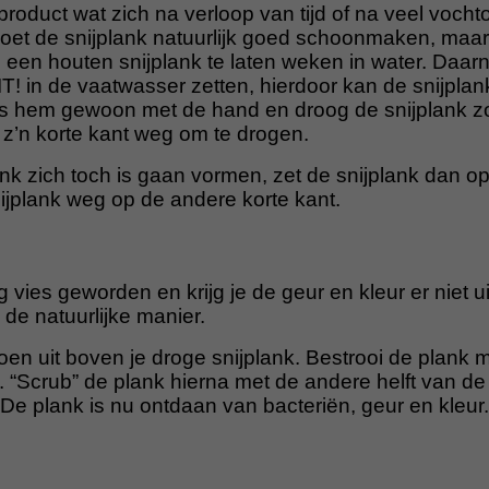
product wat zich na verloop van tijd of na veel voc
et de snijplank natuurlijk goed schoonmaken, maar h
een houten snijplank te laten weken in water. Daarn
T! in de vaatwasser zetten, hierdoor kan de snijpla
Was hem gewoon met de hand en droog de snijplank zo
z’n korte kant weg om te drogen.
nk zich toch is gaan vormen, zet de snijplank dan o
nijplank weg op de andere korte kant.
g vies geworden en krijg je de geur en kleur er niet u
de natuurlijke manier.
roen uit boven je droge snijplank. Bestrooi de plank m
 “Scrub” de plank hierna met de andere helft van de
 De plank is nu ontdaan van bacteriën, geur en kleur.