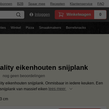
ubonnen
B2B
Spaar mee
Recepten
Klantenservice
FAQ
Inloggen
Winkelwagen
0
ties
Winkel
Pizza
Smaakmakers
Borrelsnacks
lity eikenhouten snijplank
nog geen beoordelingen
ty eikenhouten snijplank. Onmisbaar in iedere keuken. Een
 snijplank van massief eiken
lees meer
3 cm