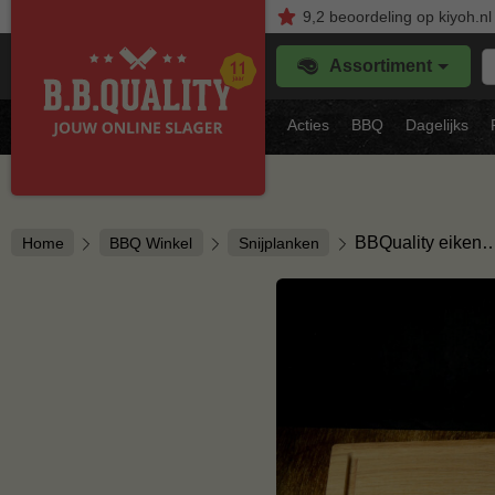
9,2
beoordeling
op kiyoh.nl
Z
Assortiment
je
f
s
Acties
BBQ
Dagelijks
vl
BBQuality eiken
Home
BBQ Winkel
Snijplanken