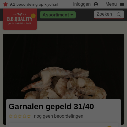
Inloggen
Menu
9,2
beoordeling
op kiyoh.nl
Zoeken
Assortiment
Garnalen gepeld 31/40
nog geen beoordelingen