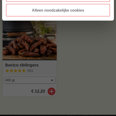
€ 22,50
€ 13,50
Alleen noodzakelijke cookies
Iberico ribfingers
(31
)
€ 12,20