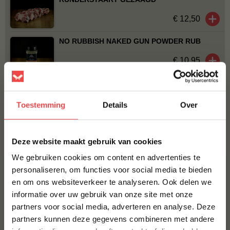
€ 12,50
NO RUBBISH NAKED GUN POWDER RUB
€ 10,95
CHORIZO WORST HOME MADE
€ 8,50
Toestemming
Details
Over
×
Bestel alles
Deze website maakt gebruik van cookies
We gebruiken cookies om content en advertenties te
personaliseren, om functies voor social media te bieden
en om ons websiteverkeer te analyseren. Ook delen we
10% korting op je
informatie over uw gebruik van onze site met onze
eerste bestelling*
partners voor social media, adverteren en analyse. Deze
Schrijf je in voor onze nieuwsbrief en ontvang direct
partners kunnen deze gegevens combineren met andere
10% korting op jouw eerste bestelling.