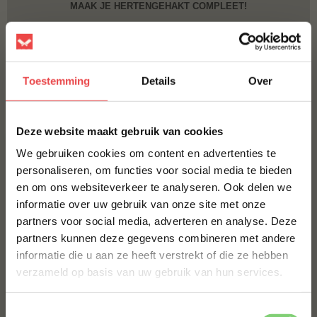
MAAK JE HERTENGEHAKT COMPLEET!
ROOKSNIPPERS HICKORY
€ 5,50
Toestemming
Details
Over
Bestel alles
×
Deze website maakt gebruik van cookies
We gebruiken cookies om content en advertenties te
personaliseren, om functies voor social media te bieden
en om ons websiteverkeer te analyseren. Ook delen we
10% korting op je
informatie over uw gebruik van onze site met onze
eerste bestelling*
partners voor social media, adverteren en analyse. Deze
Schrijf je in voor onze nieuwsbrief en ontvang direct
partners kunnen deze gegevens combineren met andere
10% korting op jouw eerste bestelling.
informatie die u aan ze heeft verstrekt of die ze hebben
Eendenborstfilet
Lamsgehakt
VOORNAAM
*
verzameld op basis van uw gebruik van hun services.
(21
)
(2
)
€ 13,50
€ 7,50
Toestemmingsselectie