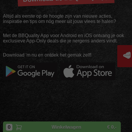
Altijd als eerste op de hoogte zijn van nieuwe acties,
inspiratie en tips om nóg meer uit jouw vlees te halen?
Met de BBQuality App voor Android en iOS ontvang je ook
exclusieve App-Only deals die je nergens anders vindt.
🥩
Download 'm nu en ontdek het gemak zelf!
Copyright
BBQuality
| 2026
0
Winkelwagen
€ 0,-