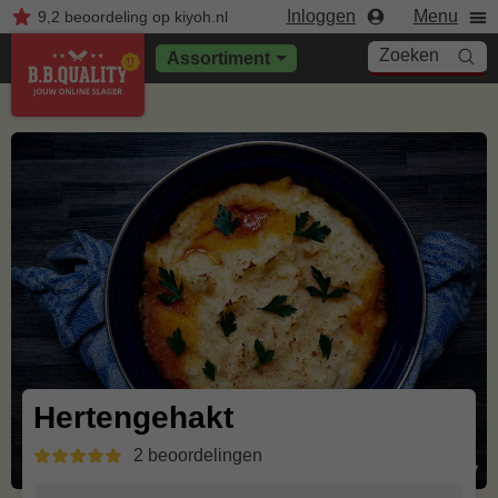
Inloggen
Menu
9,2
beoordeling
op kiyoh.nl
Zoeken
Assortiment
Hertengehakt
2 beoordelingen