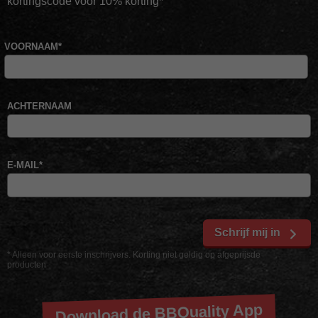
kortingscode voor 10% korting*
VOORNAAM
*
ACHTERNAAM
E-MAIL
*
Schrijf mij in
* Alleen voor eerste inschrijvers. Korting niet geldig op afgeprijsde
producten
Download de BBQuality App