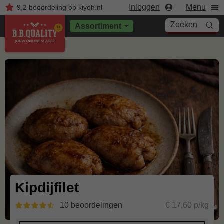
Inloggen
Menu
9,2
beoordeling
op kiyoh.nl
Zoeken
Assortiment
Kipdijfilet
10 beoordelingen
€ 17,60 p/kg