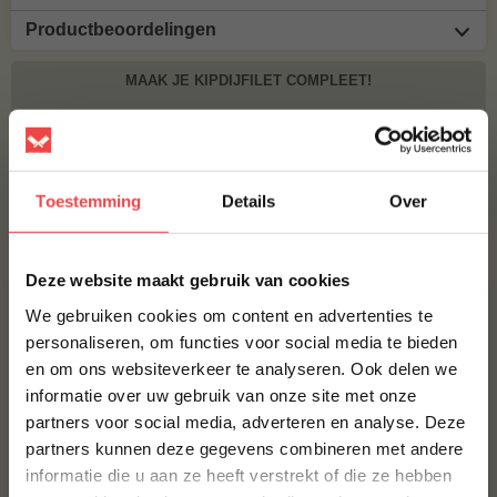
Productbeoordelingen
MAAK JE KIPDIJFILET COMPLEET!
BBQUALITY CHICKEN RUB
€ 9,95
Toestemming
Details
Over
Bestel alles
×
Deze website maakt gebruik van cookies
We gebruiken cookies om content en advertenties te
personaliseren, om functies voor social media te bieden
en om ons websiteverkeer te analyseren. Ook delen we
10% korting op je
informatie over uw gebruik van onze site met onze
eerste bestelling*
partners voor social media, adverteren en analyse. Deze
Schrijf je in voor onze nieuwsbrief en ontvang direct
partners kunnen deze gegevens combineren met andere
10% korting op jouw eerste bestelling.
informatie die u aan ze heeft verstrekt of die ze hebben
Procureur
VOORNAAM
*