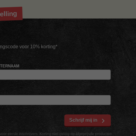
elling
tingscode voor 10% korting*
HTERNAAM
Schrijf mij in
voor eerste inschrijvers. Korting niet geldig op afgeprijsde producten