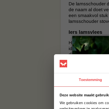
De lamsschouder di
de naam al doet ve
een smaakvol stuk 
lamsschouder stoven
Iers lamsvlees
Het vlees uit Ierla
ideale natuurlijke
die gunstig zijn v
werken komt van een
hechten waarde aan
resulteert in hoog
geproduceerd.
Toestemming
BBQuality
Deze website maakt gebruik
BBQuality staat voo
We gebruiken cookies om cont
smaak, maar met e
websiteverkeer te analyseren