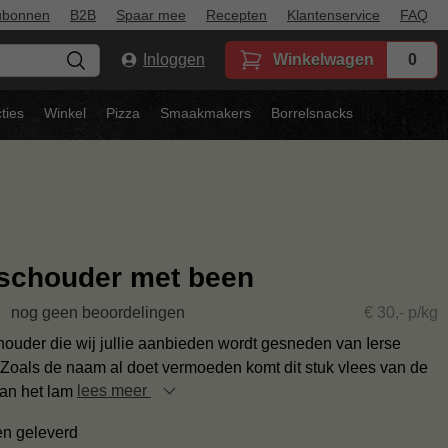
ubonnen
B2B
Spaar mee
Recepten
Klantenservice
FAQ
Inloggen
Winkelwagen
0
ties
Winkel
Pizza
Smaakmakers
Borrelsnacks
schouder met been
nog geen beoordelingen
€ 30,- p/kg
ouder die wij jullie aanbieden wordt gesneden van Ierse
Zoals de naam al doet vermoeden komt dit stuk vlees van de
an het lam
lees meer
en geleverd