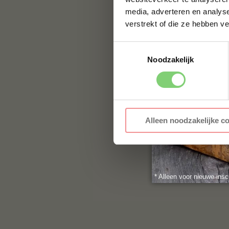
smaak brengen. Bes
media, adverteren en analys
BBQuality!
verstrekt of die ze hebben v
Contact
Toestemmingsselectie
Noodzakelijk
Voor vragen of voor
jouw vraag hier nie
naar:
info@bbqualit
Alleen noodzakelijke c
* Alleen voor nieuwe insc