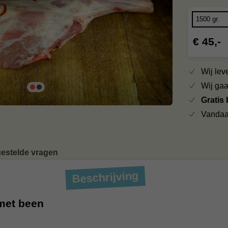
€ 45,-
Wij le
Wij ga
Gratis
Vandaa
gestelde vragen
Beschrijving
met been