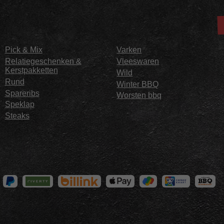
Pick & Mix
Varken
Relatiegeschenken &
Vleeswaren
Kerstpakketten
Wild
Rund
Winter BBQ
Spareribs
Worsten bbq
Speklap
Steaks