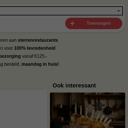
Toevoegen
veren aan
sterrenrestaurants
an voor
100% tevredenheid
 bezorging
vanaf €125,-
g besteld,
maandag in huis!
Ook interessant