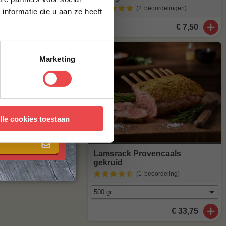
maak van
(2
beoordelingen
)
nformatie die u aan ze heeft
€ 7,50
Marketing
agen
. Staat
stuur een mailtje
 met onze
algemene
lle cookies toestaan
Lamsrack Provencaals
gekruid
(1
beoordeling
)
€ 33,75