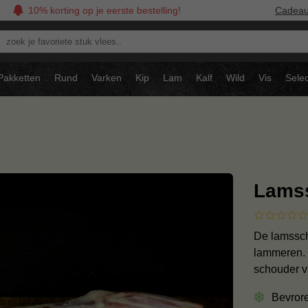
10% korting op je eerste bestelling!
Cadea
oek
avoriete
tuk
Pakketten
Rund
Varken
Kip
Lam
Kalf
Wild
Vis
Selec
ees..
Lams
De lamssch
lammeren. 
schouder v
Bevror