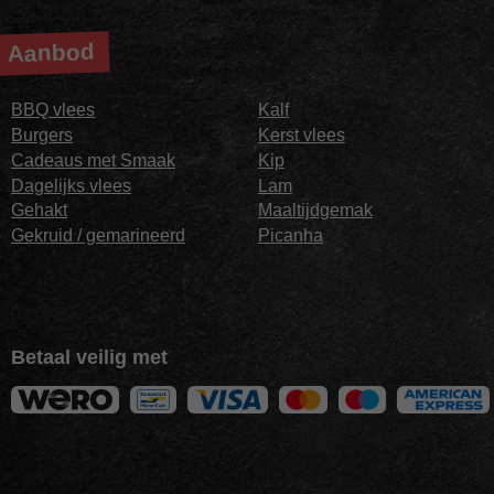
Aanbod
BBQ vlees
Kalf
Burgers
Kerst vlees
Cadeaus met Smaak
Kip
Dagelijks vlees
Lam
Gehakt
Maaltijdgemak
Gekruid / gemarineerd
Picanha
Betaal veilig met