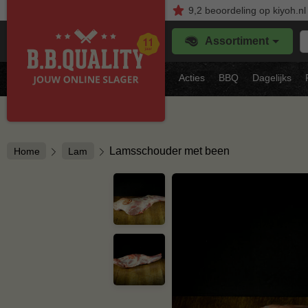
9,2
beoordeling
op kiyoh.nl
Z
Assortiment
je
f
s
Acties
BBQ
Dagelijks
vl
Lamsschouder met been
Home
Lam