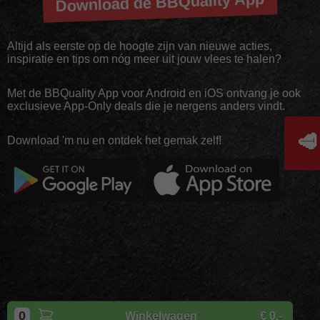
Download de BBQuality App
Altijd als eerste op de hoogte zijn van nieuwe acties,
inspiratie en tips om nóg meer uit jouw vlees te halen?
Met de BBQuality App voor Android en iOS ontvang je ook
exclusieve App-Only deals die je nergens anders vindt.
🥩
Download 'm nu en ontdek het gemak zelf!
Copyright
BBQuality
| 2026
0
Winkelwagen
€ 0,-