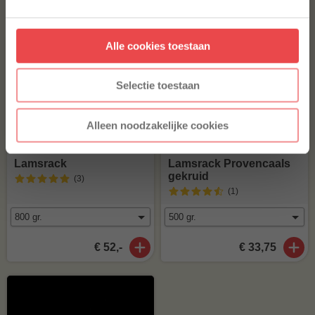
€ 6,25
Aanmelden
Alle cookies toestaan
* Alleen voor nieuwe inschrijvers, korting niet geldig op reeds
afgeprijsde producten.
Selectie toestaan
Alleen noodzakelijke cookies
Lamsrack
Lamsrack Provencaals
gekruid
(3
)
(1
)
€ 52,-
€ 33,75