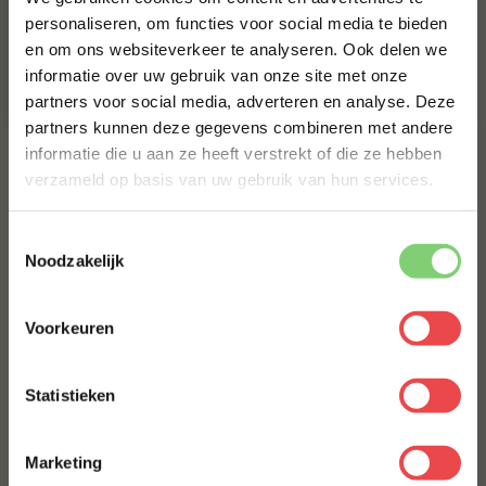
de
veelgestelde vragen
. Staat jouw vraag hier niet
personaliseren, om functies voor social media te bieden
tussen? Stuur dan een berichtje via
WhatsApp
, of stuur
en om ons websiteverkeer te analyseren. Ook delen we
10% korting op je
een mailtje naar:
info@bbquality.nl
. We helpen je graag!
informatie over uw gebruik van onze site met onze
eerste bestelling*
partners voor social media, adverteren en analyse. Deze
Veelgestelde vragen
Schrijf je in voor onze nieuwsbrief en ontvang direct
partners kunnen deze gegevens combineren met andere
10% korting op jouw eerste bestelling.
informatie die u aan ze heeft verstrekt of die ze hebben
ANDEREN KOCHTEN OOK
VOORNAAM
*
verzameld op basis van uw gebruik van hun services.
EENDENBORSTFILET
Toestemmingsselectie
€ 13,50
ACHTERNAAM
*
Noodzakelijk
ANGUS SHORT RIBS IERLAND
Voorkeuren
E-MAILADRES
*
€ 53,20
Statistieken
VARKENSBUIK MET ZWOERD
Met jouw aanmelding ga je akkoord met onze
algemene
voorwaarden.
Marketing