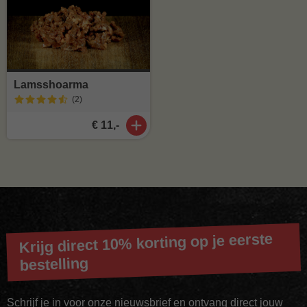
Lamsshoarma
(2
)
€ 11,-
Krijg direct 10% korting op je eerste
bestelling
Schrijf je in voor onze nieuwsbrief en ontvang direct jouw