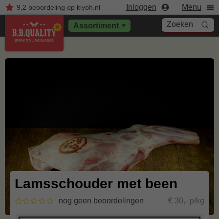
Inloggen
Menu
9,2
beoordeling
op kiyoh.nl
Zoeken
Assortiment
Lamsschouder met been
nog geen beoordelingen
€ 30,- p/kg