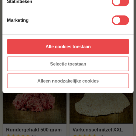
Statistieken
€ 16,-
Met jouw aanmelding ga je akkoord met onze
algemene
voorwaarden.
Marketing
BEENHAM GEGAARD
Aanmelden
€ 32,45
Alle cookies toestaan
* Alleen voor nieuwe inschrijvers, korting niet geldig op reeds
afgeprijsde producten.
Bestel alles
Selectie toestaan
Alleen noodzakelijke cookies
Rundergehakt 500 gram
Varkensschnitzel XXL