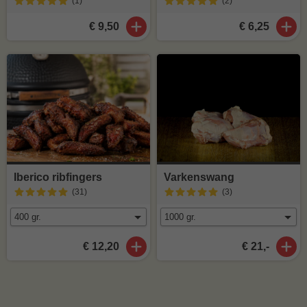
(1
)
(2
)
€ 9,50
€ 6,25
Iberico ribfingers
Varkenswang
(31
)
(3
)
€ 12,20
€ 21,-