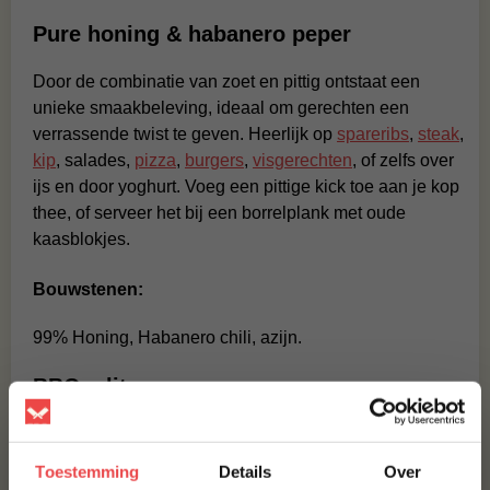
Pure honing & habanero peper
Door de combinatie van zoet en pittig ontstaat een
unieke smaakbeleving, ideaal om gerechten een
verrassende twist te geven. Heerlijk op
spareribs
,
steak
,
kip
, salades,
pizza
,
burgers
,
visgerechten
, of zelfs over
ijs en door yoghurt. Voeg een pittige kick toe aan je kop
thee, of serveer het bij een borrelplank met oude
kaasblokjes.
Bouwstenen:
99% Honing, Habanero chili, azijn.
BBQuality
BBQuality staat voor betaalbaar kwaliteitsvlees. Ons
vlees is van nature al heerlijk van smaak, maar met een
Toestemming
Details
Over
marinade of
rub
kun je je vlees eventueel nog wat meer