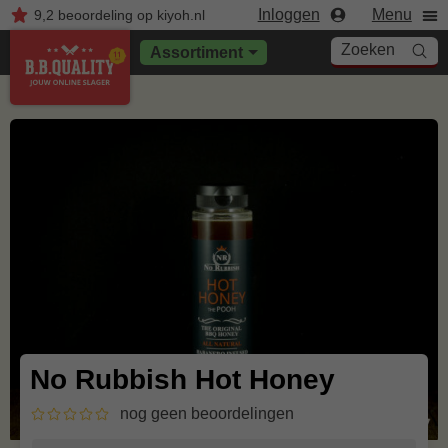
Inloggen
Menu
9,2
beoordeling
op kiyoh.nl
Zoeken
Assortiment
No Rubbish Hot Honey
nog geen beoordelingen