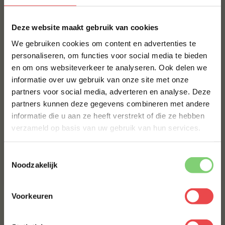
op smaak brengen. Bestel je kwaliteitsvlees vandaag
×
nog en ervaar de smaak van BBQuality!
Deze website maakt gebruik van cookies
We gebruiken cookies om content en advertenties te
Contact
personaliseren, om functies voor social media te bieden
Voor vragen of voor extra informatie kun je kijken bij
en om ons websiteverkeer te analyseren. Ook delen we
10% korting op je
de
veelgestelde vragen
. Staat jouw vraag hier niet
informatie over uw gebruik van onze site met onze
eerste bestelling*
tussen? Stuur dan een berichtje via
WhatsApp
, of stuur
partners voor social media, adverteren en analyse. Deze
Schrijf je in voor onze nieuwsbrief en ontvang direct
een mailtje naar:
info@bbquality.nl
. We helpen je graag!
partners kunnen deze gegevens combineren met andere
10% korting op jouw eerste bestelling.
informatie die u aan ze heeft verstrekt of die ze hebben
Recepten
VOORNAAM
*
verzameld op basis van uw gebruik van hun services.
Ingrediënten
Toestemmingsselectie
Voedingswaarde
ACHTERNAAM
*
Noodzakelijk
Veelgestelde vragen
Voorkeuren
MAAK JE NO RUBBISH HOT HONEY COMPLEET!
E-MAILADRES
*
SPARERIBS MET KETTING