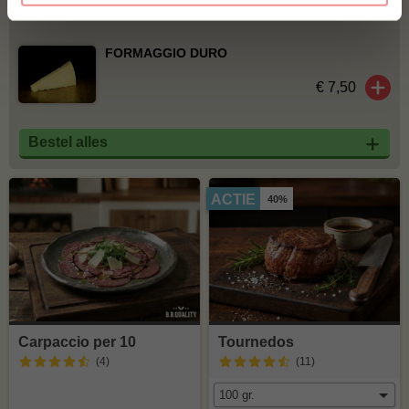
MAAK JE VITELLO TONNATO PER 10 COMPLEET!
FORMAGGIO DURO
€ 7,50
Bestel alles
ACTIE
40%
Carpaccio per 10
Tournedos
(4
)
(11
)