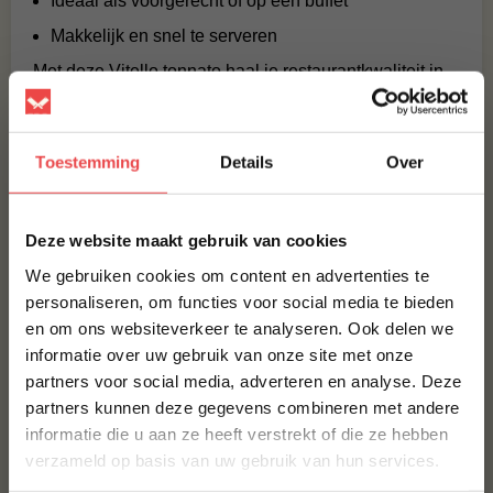
Ideaal als voorgerecht of op een buffet
Makkelijk en snel te serveren
Met deze Vitello tonnato haal je restaurantkwaliteit in
huis, zonder gedoe in de keuken.
Serveeradvies
Toestemming
Details
Over
Leg de plakjes kalfsvlees mooi op een bord
×
Maak af met tonijnmayonaise, kappertjes en citroen
Deze website maakt gebruik van cookies
Garneer met rucola of wat olijfolie
We gebruiken cookies om content en advertenties te
Lekker met versgebakken brood als voorgerecht of
personaliseren, om functies voor social media te bieden
tijdens een feestelijk buffet
en om ons websiteverkeer te analyseren. Ook delen we
10% korting op je
informatie over uw gebruik van onze site met onze
eerste bestelling*
Perfect bij
partners voor social media, adverteren en analyse. Deze
Schrijf je in voor onze nieuwsbrief en ontvang direct
partners kunnen deze gegevens combineren met andere
10% korting op jouw eerste bestelling.
Italiaanse diners
informatie die u aan ze heeft verstrekt of die ze hebben
VOORNAAM
*
Feestelijke voorgerechten
verzameld op basis van uw gebruik van hun services.