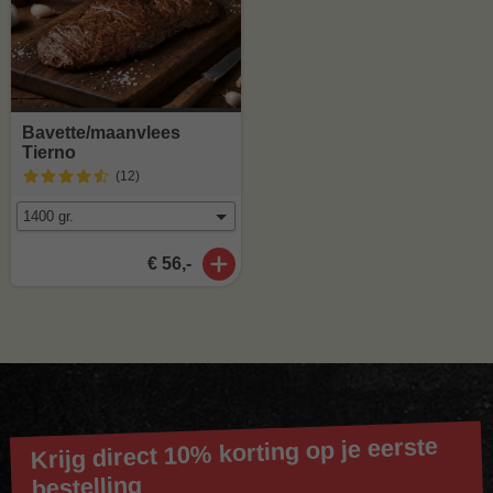
Bavette/maanvlees
Tierno
(12
)
€ 56,-
Krijg direct 10% korting op je eerste
bestelling