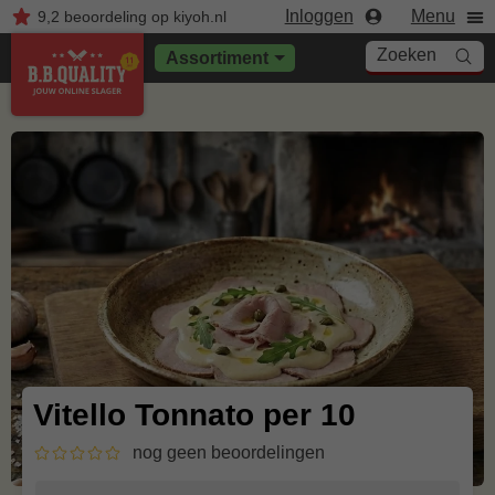
Inloggen
Menu
9,2
beoordeling
op kiyoh.nl
Zoeken
Assortiment
Vitello Tonnato per 10
nog geen beoordelingen