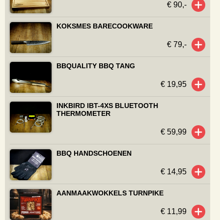
€ 90,-
KOKSMES BARECOOKWARE
€ 79,-
BBQUALITY BBQ TANG
€ 19,95
INKBIRD IBT-4XS BLUETOOTH
THERMOMETER
€ 59,99
BBQ HANDSCHOENEN
€ 14,95
AANMAAKWOKKELS TURNPIKE
€ 11,99