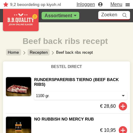
Inloggen
Menu
9,2
beoordeling
op kiyoh.nl
Zoeken
Assortiment
Beef back ribs recept
Home
Recepten
Beef back ribs recept
BESTEL DIRECT
RUNDERSPARERIBS TIERNO (BEEF BACK
RIBS)
€ 28,60
NO RUBBISH NO MERCY RUB
€ 10,95