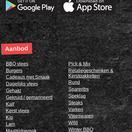
Aanbod
BBQ vlees
Pick & Mix
Burgers
Relatiegeschenken &
Kerstpakketten
Cadeaus met Smaak
Rund
Dagelijks vlees
Spareribs
Gehakt
Speklap
Gekruid / gemarineerd
Steaks
Kalf
Varken
Kerst vlees
Vleeswaren
Kip
Wild
Lam
Winter BBQ
Maaltijdgemak