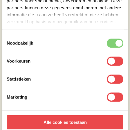
partners voor social media, adverteren en analyse. Deze
partners kunnen deze gegevens combineren met andere
Maak je mijn Beef back ribs recept en plaats
informatie die u aan ze heeft verstrekt of die ze hebben
je dit op Instagram? Tag dan
verzameld op basis van uw gebruik van hun services.
@urban_barbecue
en ik plaats je gerecht in
mijn story!
Toestemmingsselectie
Noodzakelijk
Voorkeuren
Statistieken
Marketing
Alle cookies toestaan