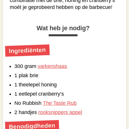
combinatie met de brie, honing en cranberry’s
moét je geprobeerd hebben op de barbecue!
Wat heb je nodig?
Ingrediënten
300 gram
varkenshaas
1 plak brie
1 theelepel honing
1 eetlepel cranberry’s
No Rubbish
The Taste Rub
2 handjes
rooksnippers appel
Benodigdheden