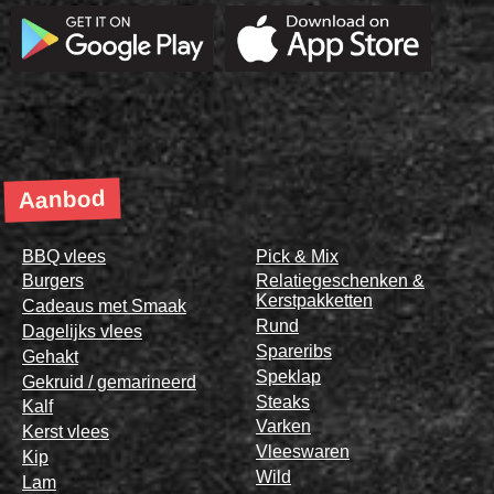
Aanbod
BBQ vlees
Pick & Mix
Burgers
Relatiegeschenken &
Kerstpakketten
Cadeaus met Smaak
Rund
Dagelijks vlees
Spareribs
Gehakt
Speklap
Gekruid / gemarineerd
Steaks
Kalf
Varken
Kerst vlees
Vleeswaren
Kip
Wild
Lam