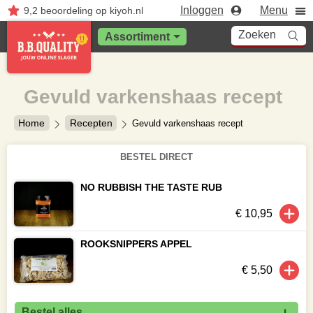
Inloggen
Menu
9,2
beoordeling
op kiyoh.nl
Zoeken
Assortiment
Gevuld varkenshaas recept
Home
Recepten
Gevuld varkenshaas recept
BESTEL DIRECT
NO RUBBISH THE TASTE RUB
€ 10,95
ROOKSNIPPERS APPEL
€ 5,50
Bestel alles