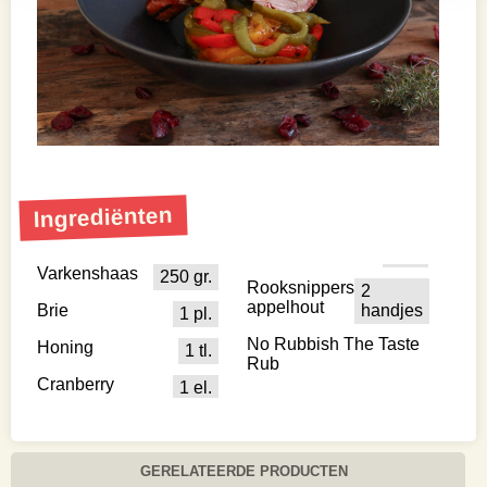
Ingrediënten
Varkenshaas
250 gr.
Rooksnippers
2
appelhout
Brie
handjes
1 pl.
No Rubbish The Taste
Honing
1 tl.
Rub
Cranberry
1 el.
GERELATEERDE PRODUCTEN