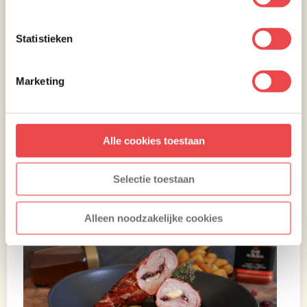
Statistieken
Marketing
Maak je mijn varkenshaas recept gevuld met
brie, honing en cranberry’s en plaats je dit op
Instagram? Tag dan
@urban_barbecue
en ik
Alle cookies toestaan
plaats je gerecht in mijn story.
Selectie toestaan
Alleen noodzakelijke cookies