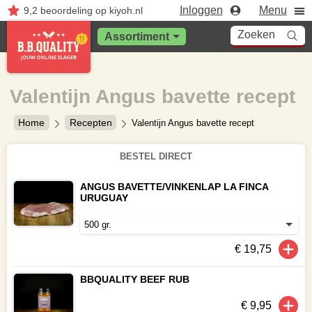
Inloggen
Menu
9,2
beoordeling
op kiyoh.nl
Zoeken
Assortiment
Valentijn Angus bavette recept
Home
Recepten
Valentijn Angus bavette recept
BESTEL DIRECT
ANGUS BAVETTE/VINKENLAP LA FINCA
URUGUAY
€ 19,75
BBQUALITY BEEF RUB
€ 9,95