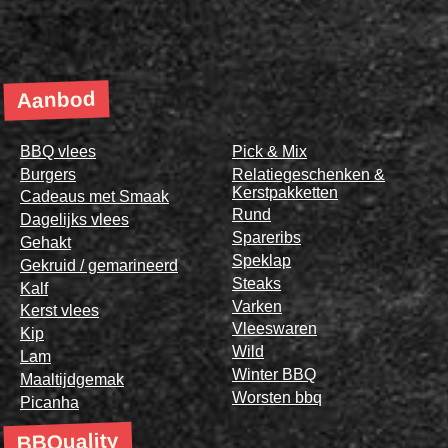
Aanbod
BBQ vlees
Pick & Mix
Burgers
Relatiegeschenken &
Kerstpakketten
Cadeaus met Smaak
Rund
Dagelijks vlees
Spareribs
Gehakt
Speklap
Gekruid / gemarineerd
Steaks
Kalf
Varken
Kerst vlees
Vleeswaren
Kip
Wild
Lam
Winter BBQ
Maaltijdgemak
Worsten bbq
Picanha
BBQuality