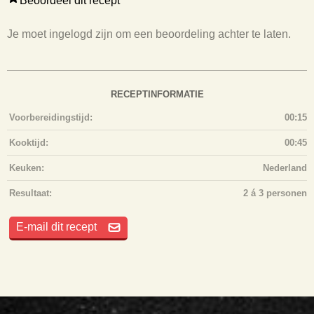
Beoordeel dit recept
Je moet ingelogd zijn om een beoordeling achter te laten.
RECEPTINFORMATIE
Voorbereidingstijd:
00:15
Kooktijd:
00:45
Keuken:
Nederland
Resultaat:
2 á 3 personen
E-mail dit recept