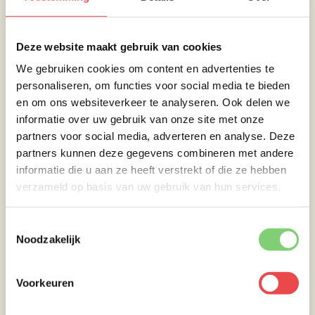
Deze website maakt gebruik van cookies
We gebruiken cookies om content en advertenties te
personaliseren, om functies voor social media te bieden
en om ons websiteverkeer te analyseren. Ook delen we
Bereiding:
informatie over uw gebruik van onze site met onze
partners voor social media, adverteren en analyse. Deze
partners kunnen deze gegevens combineren met andere
Roosjes van courgette
informatie die u aan ze heeft verstrekt of die ze hebben
verzameld op basis van uw gebruik van hun services.
Verwarm de oven voor op 180 tot 200 graden
Celsius. Zet de muffinvorm met de roosjes
Toestemmingsselectie
van courgette in het midden van de oven en
Noodzakelijk
bak deze in ongeveer 30 minuten gaar. Als de
rozen klaar zijn kan je ze het beste gelijk uit
de vorm halen en op een bordje leggen.
Voorkeuren