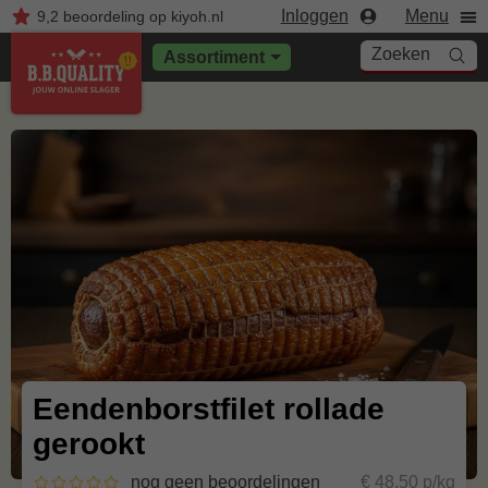
Inloggen
Menu
9,2
beoordeling
op kiyoh.nl
Zoeken
Assortiment
Eendenborstfilet rollade
gerookt
nog geen beoordelingen
€ 48,50 p/kg