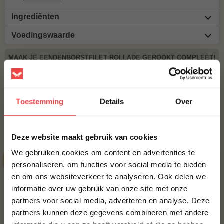
Ingrediënten
Voedingswaarde
MAAK JE EENDENBORSTFILET ROLLADE GEROOKT COMPLEET!
EENDENBORSTFILET
€ 13,50
Toestemming
Details
Over
×
Bestel alles
Deze website maakt gebruik van cookies
We gebruiken cookies om content en advertenties te
SPAARTOPPER
personaliseren, om functies voor social media te bieden
en om ons websiteverkeer te analyseren. Ook delen we
10% korting op je
informatie over uw gebruik van onze site met onze
eerste bestelling*
partners voor social media, adverteren en analyse. Deze
Schrijf je in voor onze nieuwsbrief en ontvang direct
partners kunnen deze gegevens combineren met andere
10% korting op jouw eerste bestelling.