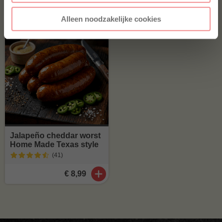
€ 30,-
€ 25,-
€ 25,-
Alleen noodzakelijke cookies
Jalapeño cheddar worst
Home Made Texas style
(41
)
€ 8,99