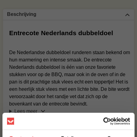
Beschrijving
Entrecote Nederlands dubbeldoel
De Nederlandse dubbeldoel runderen staan bekend om
hun marmering en intense smaak. De entrecote
Nederlands dubbeldoel is één van onze favoriete
stukken voor op de BBQ, maar ook in de oven of in de
pan is dit prachtige stuk vlees echt een toppertje! Het is
een heerlijk stuk vlees met een lichte bite. De bite wordt
veroorzaakt door het randje vet dat zich op de
bovenkant van de entrecote bevindt.
Lees meer
Recepten
Veelgestelde vragen