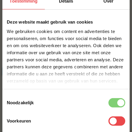
Toestemming
Details
Over
MAAK JE ENTRECOTE NEDERLANDS DUBBELDOEL COMPLEET!
×
Deze website maakt gebruik van cookies
BBQUALITY BEEF RUB
We gebruiken cookies om content en advertenties te
€ 9,95
personaliseren, om functies voor social media te bieden
en om ons websiteverkeer te analyseren. Ook delen we
10% korting op je
informatie over uw gebruik van onze site met onze
eerste bestelling*
Bestel alles
partners voor social media, adverteren en analyse. Deze
Schrijf je in voor onze nieuwsbrief en ontvang direct
partners kunnen deze gegevens combineren met andere
10% korting op jouw eerste bestelling.
ACTIE
6 halen, 5 betalen
informatie die u aan ze heeft verstrekt of die ze hebben
VOORNAAM
*
verzameld op basis van uw gebruik van hun services.
Toestemmingsselectie
ACHTERNAAM
*
Noodzakelijk
Angus burger, 6 halen 5
Angus kogelbiefstuk
Voorkeuren
betalen
(9
)
E-MAILADRES
*
(21
)