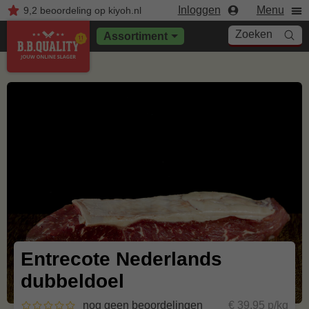
Inloggen
Menu
9,2
beoordeling
op kiyoh.nl
Zoeken
Assortiment
Entrecote Nederlands
dubbeldoel
nog geen beoordelingen
€ 39,95 p/kg