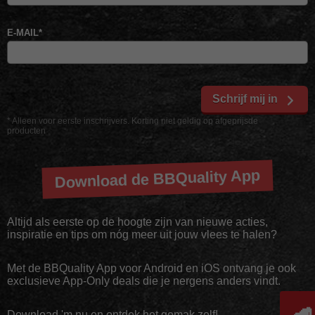
E-MAIL
*
Schrijf mij in
* Alleen voor eerste inschrijvers. Korting niet geldig op afgeprijsde
producten
Download de BBQuality App
Altijd als eerste op de hoogte zijn van nieuwe acties,
inspiratie en tips om nóg meer uit jouw vlees te halen?
Met de BBQuality App voor Android en iOS ontvang je ook
exclusieve App-Only deals die je nergens anders vindt.
Download 'm nu en ontdek het gemak zelf!