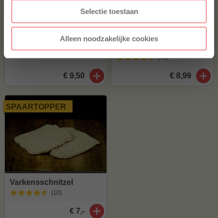
Selectie toestaan
Rundergehakt 500 gram
(1
)
Jalapeño cheddar worst
Alleen noodzakelijke cookies
Home Made Texas style
(41
)
€ 9,50
€ 8,99
SPAARTOPPER
Varkensschnitzel
(10
)
€ 7,-