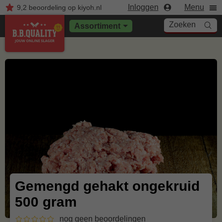
Inloggen
Menu
9,2
beoordeling
op kiyoh.nl
Zoeken
Assortiment
Gemengd gehakt ongekruid
500 gram
nog geen beoordelingen