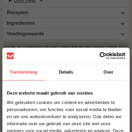
Lees meer
Recepten
Ingredienten
Voedingswaarde
MAAK JE GEMENGD GEHAKT ONGEKRUID 500 GRAM COMPLEET!
BBQUALITY PORK RUB
€ 9,95
Toestemming
Details
Over
BBQUALITY BEEF RUB
×
Deze website maakt gebruik van cookies
€ 9,95
We gebruiken cookies om content en advertenties te
personaliseren, om functies voor social media te bieden
Bestel alles
en om ons websiteverkeer te analyseren. Ook delen we
10% korting op je
informatie over uw gebruik van onze site met onze
eerste bestelling*
partners voor social media, adverteren en analyse. Deze