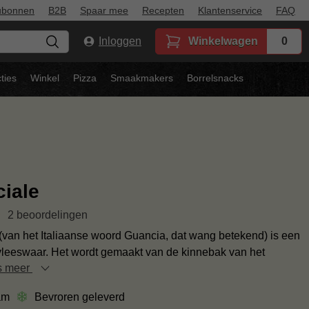
ubonnen
B2B
Spaar mee
Recepten
Klantenservice
FAQ
Inloggen
Winkelwagen
0
ties
Winkel
Pizza
Smaakmakers
Borrelsnacks
iale
2 beoordelingen
(van het Italiaanse woord Guancia, dat wang betekend) is een
 vleeswaar. Het wordt gemaakt van de kinnebak van het
s meer
am
Bevroren geleverd