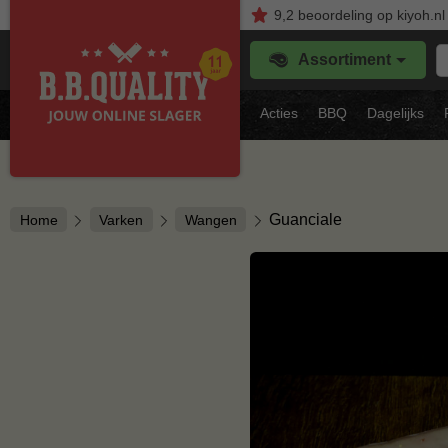
9,2
beoordeling
op kiyoh.nl
Z
Assortiment
je
f
s
Acties
BBQ
Dagelijks
vl
Guanciale
Home
Varken
Wangen