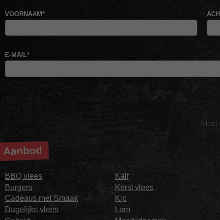
VOORNAAM
*
AC
E-MAIL
*
* Alleen 
Aanbod
BBQ vlees
Kalf
Burgers
Kerst vlees
Cadeaus met Smaak
Kip
Dagelijks vlees
Lam