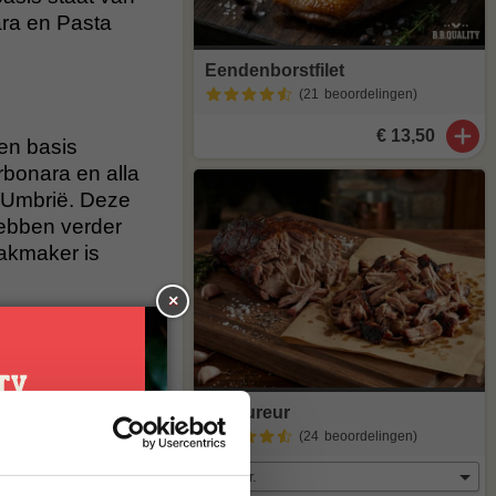
ara en Pasta
Eendenborstfilet
(21
beoordelingen
)
€ 13,50
een basis
rbonara en alla
en Umbrië. Deze
hebben verder
aakmaker is
×
al heerlijk van
at meer op
Procureur
maak van
(24
beoordelingen
)
je