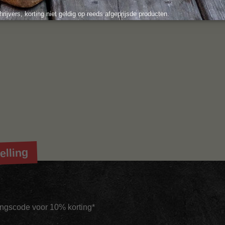
hrijvers, korting niet geldig op reeds afgeprijsde producten.
elling
tingscode voor 10% korting*