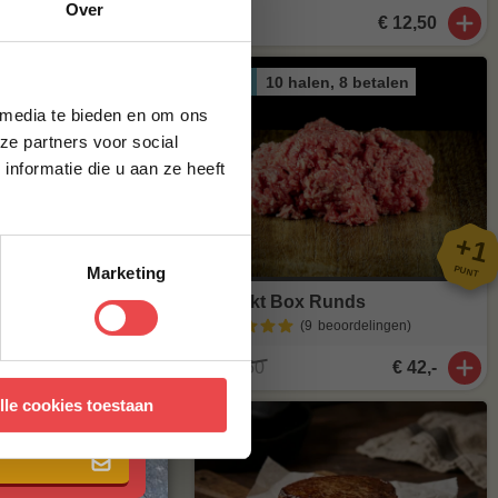
Over
g*
€ 12,50
agen
. Staat
brief en ontvang
ste bestelling.
10 halen, 8 betalen
stuur een mailtje
ACTIE
 media te bieden en om ons
ze partners voor social
nformatie die u aan ze heeft
+
1
PUNT
Marketing
Gehakt Box Runds
(9
beoordelingen
)
€ 52,50
€ 42,-
 met onze
algemene
lle cookies toestaan