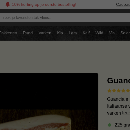
10% korting op je eerste bestelling!
Cadea
oek
avoriete
tuk
Pakketten
Rund
Varken
Kip
Lam
Kalf
Wild
Vis
Selec
ees..
Guanc
Guanciale 
Italiaanse
varken
lee
225 gr