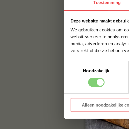
Contact
Toestemming
Voor vragen of voor
Deze website maakt gebruik
jouw vraag hier nie
naar:
info@bbqualit
We gebruiken cookies om cont
websiteverkeer te analyseren
media, adverteren en analys
verstrekt of die ze hebben v
Toestemmingsselectie
Noodzakelijk
Alleen noodzakelijke c