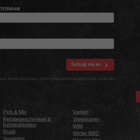
HTERNAAM
Schrijf mij in
voor eerste inschrijvers. Korting niet geldig op afgeprijsde producten
Pick & Mix
Varken
Relatiegeschenken &
Vleeswaren
Kerstpakketten
Wild
Rund
Winter BBQ
Spareribs