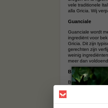
vele traditionele I
alla Gricia. Wij ve
Guanciale
Guanciale wordt mee
ingrediënt voor bek
Gricia. Dit zijn ty
gerechten zijn ver
weinig ingrediënte
meer dan voldoend
BBQuality
BBQuality staat voo
smaak, maar met 
smaak brengen. Bes
BBQuality!