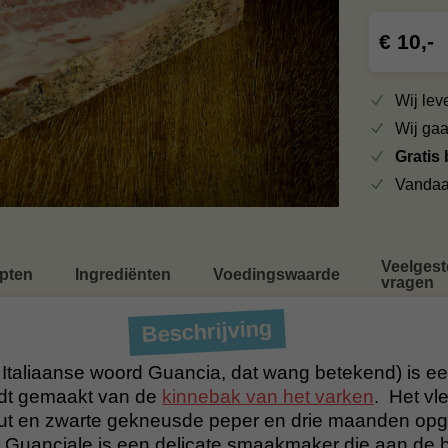
€ 10,-
Wij le
Wij ga
Gratis
Vandaa
Veelgest
pten
Ingrediënten
Voedingswaarde
vragen
Beschrijving
 Italiaanse woord Guancia, dat wang betekend) is ee
rdt gemaakt van de
kinnebak van het varken
. Het vl
ut en zwarte gekneusde peper en drie maanden op
n. Guanciale is een delicate smaakmaker die aan de b