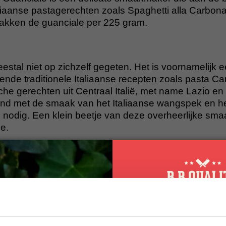
taliaanse pastagerechten zoals Spaghetti alla Carbon
rpakken de guanciale per 225 gram.
stal niet op zichzelf gegeten. Het is voornamelijk 
ende traditionele Italiaanse recepten zoals pasta Ca
pische gerechten uit Centraal Italië, met name Lazio 
fijnd met de smaak van het Italiaanse wangspek en 
n nodig. Een klein beetje van deze overheerlijke sm
e.
r betaalbaar kwaliteitsvlees. Ons vlees is van nature 
een marinade of
rub
kun je je vlees eventueel nog w
tel je kwaliteitsvlees vandaag nog en ervaar de s
10% korting op 