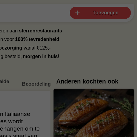
Toevoegen
veren aan
sterrenrestaurants
an voor
100% tevredenheid
 bezorging
vanaf €125,-
g besteld,
morgen in huis!
Anderen kochten ook
elde
Beoordelingen
n Italiaanse
ees wordt
gehangen om te
asis staat van