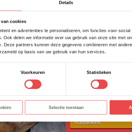
Details
eerste bestellin
 extra informatie kun je kijken bij de
veelgestelde vr
Schrijf je in voor onze nieuws
 van cookies
direct 10% korting op jouw eer
t tussen? Stuur dan een berichtje via
WhatsApp
, of 
y.nl
. We helpen je graag!
ent en advertenties te personaliseren, om functies voor social
VOORNAAM
*
. Ook delen we informatie over uw gebruik van onze site met on
e. Deze partners kunnen deze gegevens combineren met andere i
erzameld op basis van uw gebruik van hun services.
ACHTERNAAM
*
Voorkeuren
Statistieken
E-MAILADRES
*
Met jouw aanmelding ga je akkoord
ookies
Selectie toestaan
A
voorwaarden.
Aanmelden