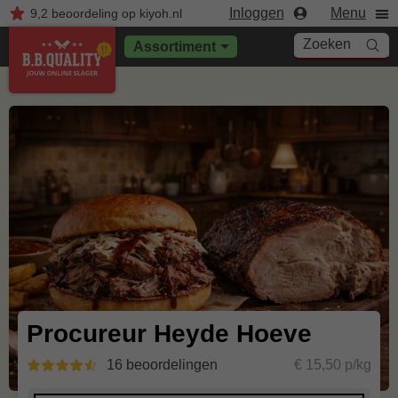
Inloggen
Menu
9,2
beoordeling
op kiyoh.nl
Zoeken
Assortiment
Procureur Heyde Hoeve
16 beoordelingen
€ 15,50 p/kg