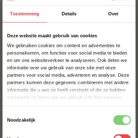
Recepten
Veelgestelde vragen
Toestemming
Details
Over
Productbeoordelingen
×
Deze website maakt gebruik van cookies
MAAK JE PROCUREUR HEYDE HOEVE COMPLEET!
We gebruiken cookies om content en advertenties te
BBQUALITY PORK RUB
personaliseren, om functies voor social media te bieden
en om ons websiteverkeer te analyseren. Ook delen we
10% korting op je
€ 9,95
informatie over uw gebruik van onze site met onze
eerste bestelling*
partners voor social media, adverteren en analyse. Deze
Schrijf je in voor onze nieuwsbrief en ontvang direct
Bestel alles
partners kunnen deze gegevens combineren met andere
10% korting op jouw eerste bestelling.
informatie die u aan ze heeft verstrekt of die ze hebben
VOORNAAM
*
verzameld op basis van uw gebruik van hun services.
Toestemmingsselectie
ACHTERNAAM
*
Noodzakelijk