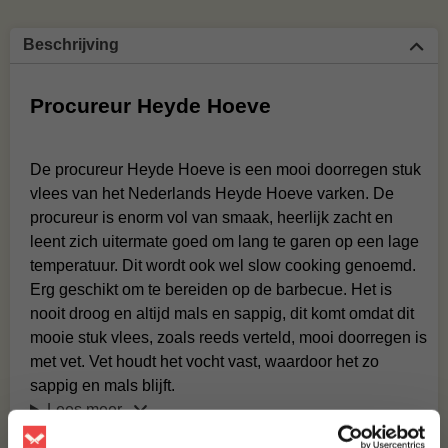
Beschrijving
Procureur Heyde Hoeve
De procureur Heyde Hoeve is een mooi doorregen stuk
vlees van het Nederlands Heyde Hoeve varken. De
procureur is enorm vol van smaak, heerlijk zacht en
leent zich uitermate goed om lang te garen op een lage
temperatuur. Dit wordt ook wel slow cooking genoemd.
Erg geschikt om te bereiden
op de barbecue. Het is
nooit droog en altijd mals en sappig, dit komt omdat dit
mooie stuk vlees, zoals reeds verteld, mooi doorregen is
met vet. Vet houdt het vocht vast, waardoor het zo
sappig en mals blijft.
Lees meer