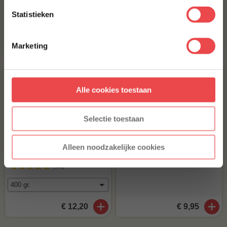
Jalapeño cheddar worst
Home Made Texas style
Statistieken
(41
)
Met jouw aanmelding ga je akkoord met onze
algemene
voorwaarden.
€ 8,-
€ 8,99
Marketing
Aanmelden
Alle cookies toestaan
* Alleen voor nieuwe inschrijvers, korting niet geldig op reeds
afgeprijsde producten.
Selectie toestaan
Alleen noodzakelijke cookies
Iberico ribfingers
Noskos the Pulled Pork
(31
)
€ 12,20
€ 9,95