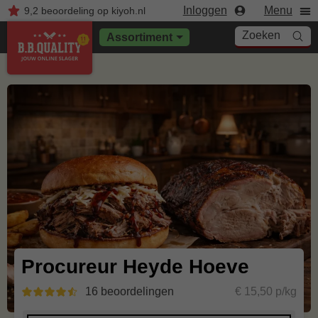
Inloggen
Menu
9,2
beoordeling
op kiyoh.nl
Zoeken
Assortiment
Procureur Heyde Hoeve
16 beoordelingen
€ 15,50 p/kg