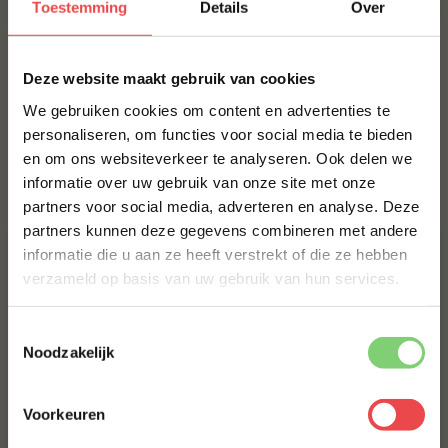
Productbeoordelingen
Toestemming
Details
Over
MAAK JE PROCUREUR HEYDE HOEVE COMPLEET!
×
Deze website maakt gebruik van cookies
BBQUALITY PORK RUB
We gebruiken cookies om content en advertenties te
€ 9,95
personaliseren, om functies voor social media te bieden
en om ons websiteverkeer te analyseren. Ook delen we
10% korting op je
informatie over uw gebruik van onze site met onze
eerste bestelling*
Bestel alles
partners voor social media, adverteren en analyse. Deze
Schrijf je in voor onze nieuwsbrief en ontvang direct
partners kunnen deze gegevens combineren met andere
10% korting op jouw eerste bestelling.
informatie die u aan ze heeft verstrekt of die ze hebben
VOORNAAM
*
verzameld op basis van uw gebruik van hun services.
Toestemmingsselectie
ACHTERNAAM
*
Noodzakelijk
Varkensbuik zonder
Voorkeuren
zwoerd Heyde Hoeve
E-MAILADRES
*
(11
)