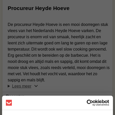
Procureur Heyde Hoeve
De procureur Heyde Hoeve is een mooi doorregen stuk
vlees van het Nederlands Heyde Hoeve varken. De
procureur is enorm vol van smaak, heerlijk zacht en
leent zich uitermate goed om lang te garen op een lage
temperatuur. Dit wordt ook wel slow cooking genoemd.
Erg geschikt om te bereiden
op de barbecue. Het is
nooit droog en altijd mals en sappig, dit komt omdat dit
mooie stuk vlees, zoals reeds verteld, mooi doorregen is
met vet. Vet houdt het vocht vast, waardoor het zo
sappig en mals blijft.
Lees meer
Recepten
Veelgestelde vragen