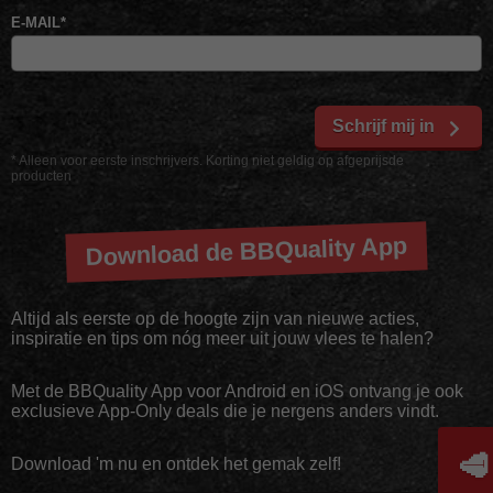
E-MAIL
*
Schrijf mij in
* Alleen voor eerste inschrijvers. Korting niet geldig op afgeprijsde
producten
Download de BBQuality App
Altijd als eerste op de hoogte zijn van nieuwe acties,
inspiratie en tips om nóg meer uit jouw vlees te halen?
Met de BBQuality App voor Android en iOS ontvang je ook
exclusieve App-Only deals die je nergens anders vindt.
🥩
Download 'm nu en ontdek het gemak zelf!