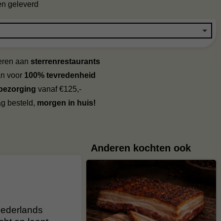
en geleverd
veren aan
sterrenrestaurants
an voor
100% tevredenheid
 bezorging
vanaf €125,-
g besteld,
morgen in huis!
Anderen kochten ook
Nederlands