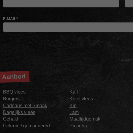
E-MAIL
*
* Alleen 
Aanbod
BBQ vlees
Kalf
Burgers
Kerst vlees
Cadeaus met Smaak
Kip
Dagelijks vlees
Lam
Gehakt
Maaltijdgemak
Gekruid / gemarineerd
Picanha