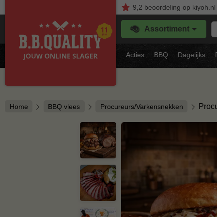
9,2
beoordeling
op kiyoh.nl
Z
Assortiment
je
f
s
Acties
BBQ
Dagelijks
vl
Proc
Home
BBQ vlees
Procureurs/Varkensnekken