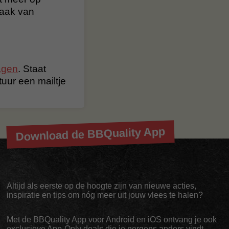
maak van
agen
. Staat
stuur een mailtje
Download de BBQuality App
Altijd als eerste op de hoogte zijn van nieuwe acties,
inspiratie en tips om nóg meer uit jouw vlees te halen?
Met de BBQuality App voor Android en iOS ontvang je ook
exclusieve App-Only deals die je nergens anders vindt.