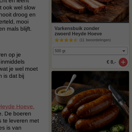
cht en leent
t ook wel slow
nooit droog en
erteld, mooi
 mals blijft.
Varkensbuik zonder
zwoerd Heyde Hoeve
(11
beoordelingen
)
en op je
 inmiddels
€ 8,-
wat je wel moet
is dat bij
Heyde Hoeve.
e. De boeren
 te leveren met
es is van