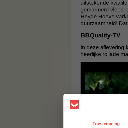
uitstekende kwalite
gemarmerd vlees. D
Heyde Hoeve varke
duurzaamheid! Dat 
BBQuality-TV
In deze aflevering 
heerlijke rollade ma
Toestemming