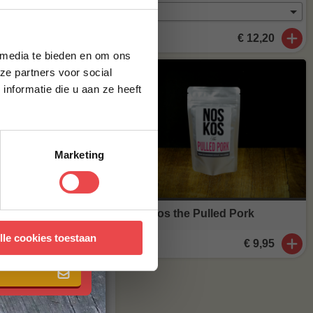
brief en ontvang
ste bestelling.
€ 12,20
 media te bieden en om ons
ze partners voor social
nformatie die u aan ze heeft
Marketing
t.
Noskos the Pulled Pork
 met onze
algemene
lle cookies toestaan
€ 9,95