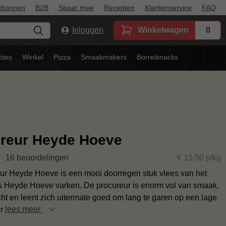
ubonnen
B2B
Spaar mee
Recepten
Klantenservice
FAQ
Inloggen
Winkelwagen
0
ties
Winkel
Pizza
Smaakmakers
Borrelsnacks
reur Heyde Hoeve
16 beoordelingen
€ 15,50 p/kg
ur Heyde Hoeve is een mooi doorregen stuk vlees van het
 Heyde Hoeve varken. De procureur is enorm vol van smaak,
cht en leent zich uitermate goed om lang te garen op een lage
ur
lees meer