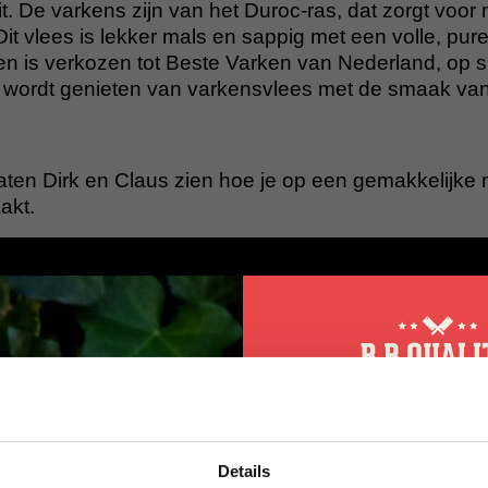
it. De varkens zijn van het Duroc-ras, dat zorgt voor
it vlees is lekker mals en sappig met een volle, pur
n is verkozen tot Beste Varken van Nederland, op 
wordt genieten van varkensvlees met de smaak van
laten Dirk en Claus zien hoe je op een gemakkelijke
akt.
10% korting op 
Details
eerste bestellin