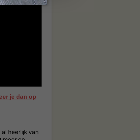
er je dan op
al heerlijk van
t meer op