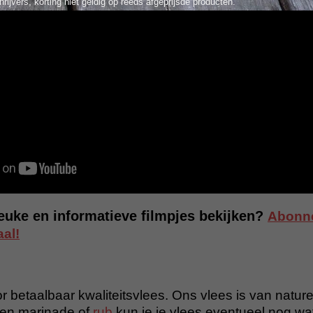
hrijvers, korting niet geldig op reeds afgeprijsde producten.
leuke en informatieve filmpjes bekijken?
Abonne
al!
r betaalbaar kwaliteitsvlees. Ons vlees is van nature 
en marinade of
rub
kun je je vlees eventueel nog wa