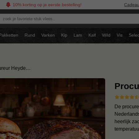
10% korting op je eerste bestelling!
Cadea
oek
avoriete
tuk
Pakketten
Rund
Varken
Kip
Lam
Kalf
Wild
Vis
Selec
ees..
ureur Heyde…
Procu
De procure
Nederlands
heerlijk za
temperatu