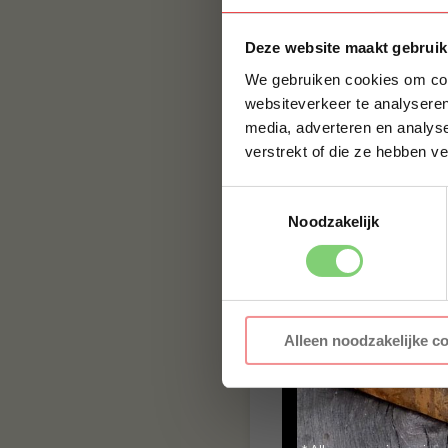
Deze website maakt gebruik
We gebruiken cookies om cont
websiteverkeer te analyseren
media, adverteren en analys
verstrekt of die ze hebben v
Toestemmingsselectie
Noodzakelijk
In deze aflevering 
Alleen noodzakelijke c