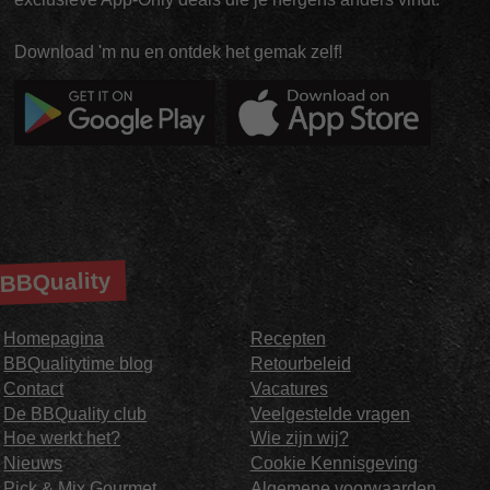
Download 'm nu en ontdek het gemak zelf!
BBQuality
Homepagina
Recepten
BBQualitytime blog
Retourbeleid
Contact
Vacatures
De BBQuality club
Veelgestelde vragen
Hoe werkt het?
Wie zijn wij?
Nieuws
Cookie Kennisgeving
Pick & Mix Gourmet
Algemene voorwaarden