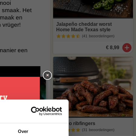
 mooi
e smaak. Het
smaak en
Jalapeño cheddar worst
 vrüger!
Home Made Texas style
(41
beoordelingen
)
€ 8,99
 manier een
×
je
Iberico ribfingers
(31
beoordelingen
)
Over
g*