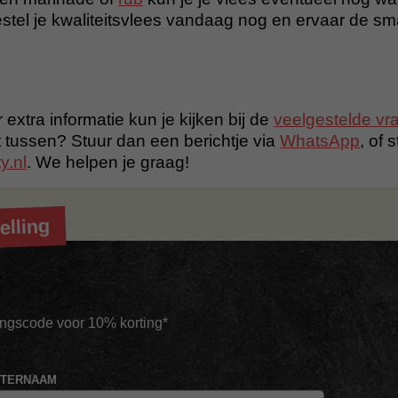
tel je kwaliteitsvlees vandaag nog en ervaar de s
 extra informatie kun je kijken bij de
veelgestelde vr
t tussen? Stuur dan een berichtje via
WhatsApp
, of 
y.nl
. We helpen je graag!
elling
tingscode voor 10% korting*
HTERNAAM