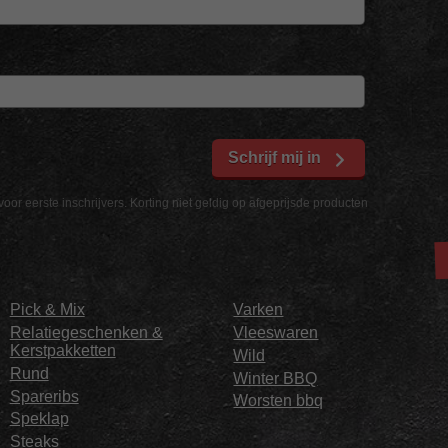
Schrijf mij in
voor eerste inschrijvers. Korting niet geldig op afgeprijsde producten
Pick & Mix
Varken
Relatiegeschenken &
Vleeswaren
Kerstpakketten
Wild
Rund
Winter BBQ
Spareribs
Worsten bbq
Speklap
Steaks