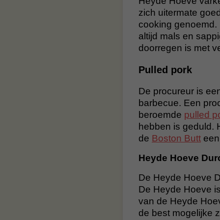
Heyde Hoeve varken
zich uitermate goe
cooking genoemd. 
altijd mals en sapp
doorregen is met ve
Pulled pork
De procureur is ee
barbecue. Een proc
beroemde
pulled p
hebben is geduld. H
de
Boston Butt
een 
Heyde Hoeve Dur
De Heyde Hoeve Du
De Heyde Hoeve is
van de Heyde Hoeve
de best mogelijke 