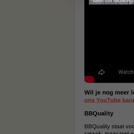
* Alleen voor nieuwe insc
Wil je nog meer 
ons YouTube kana
BBQuality
BBQuality staat voo
smaak, maar met e