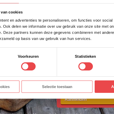
Schrijf je in voor onze nieuws
 van cookies
direct 10% korting op jouw eer
ent en advertenties te personaliseren, om functies voor social
VOORNAAM
*
. Ook delen we informatie over uw gebruik van onze site met on
e. Deze partners kunnen deze gegevens combineren met andere i
erzameld op basis van uw gebruik van hun services.
ACHTERNAAM
*
Voorkeuren
Statistieken
laat Dirk zien hoe je de welbekende pulled pork maak
E-MAILADRES
*
Met jouw aanmelding ga je akkoord
ookies
Selectie toestaan
A
voorwaarden.
Aanmelden