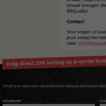
smaak brengen. Bes
BBQuality!
Contact
Voor vragen of voor
jouw vraag hier nie
naar:
info@bbqualit
Krijg direct 10% korting op je eerste best
Schrijf je in voor onze nieuwsbrief en ontvang direct jouw kor
VOORNAAM
*
AC