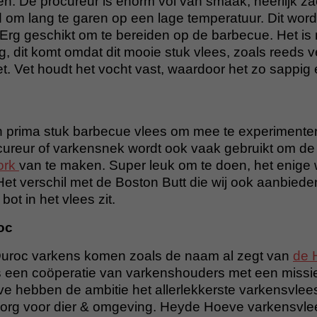
. De procureur is enorm vol van smaak, heerlijk za
d om lang te garen op een lage temperatuur. Dit word
Erg geschikt om te bereiden
op de barbecue. Het is 
ig, dit komt omdat dit mooie stuk vlees, zoals reeds v
t. Vet houdt het vocht vast, waardoor het zo sappig en
n prima stuk barbecue vlees om mee te experimenter
ureur of varkensnek wordt ook vaak gebruikt om de
ork
van te maken. Super leuk om te doen, het enige 
et verschil met de Boston Butt die wij ook aanbieden 
bot in het vlees zit.
oc
roc varkens komen zoals de naam al zegt van
de 
 een coöperatie van varkenshouders met een missi
 hebben de ambitie het allerlekkerste varkensvlees
zorg voor dier & omgeving. Heyde Hoeve varkensvle