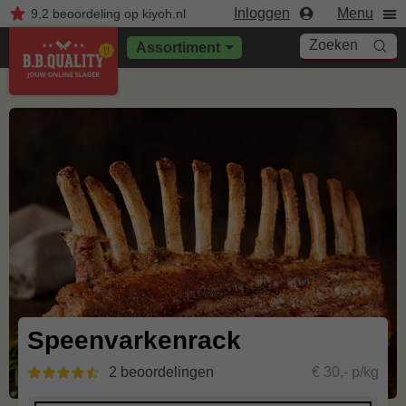
Inloggen
Menu
9,2
beoordeling
op kiyoh.nl
Zoeken
Assortiment
Speenvarkenrack
2 beoordelingen
€ 30,- p/kg