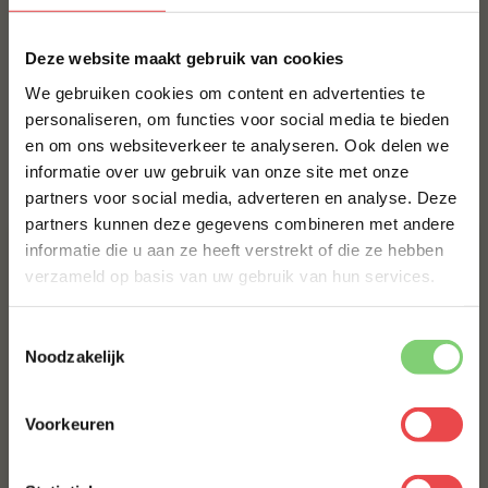
MAAK JE SPEENVARKENRACK COMPLEET!
×
Deze website maakt gebruik van cookies
BBQUALITY SPG RUB
We gebruiken cookies om content en advertenties te
€ 10,50
personaliseren, om functies voor social media te bieden
en om ons websiteverkeer te analyseren. Ook delen we
10% korting op je
informatie over uw gebruik van onze site met onze
eerste bestelling*
Bestel alles
partners voor social media, adverteren en analyse. Deze
Schrijf je in voor onze nieuwsbrief en ontvang direct
partners kunnen deze gegevens combineren met andere
10% korting op jouw eerste bestelling.
informatie die u aan ze heeft verstrekt of die ze hebben
VOORNAAM
*
verzameld op basis van uw gebruik van hun services.
Toestemmingsselectie
ACHTERNAAM
*
Noodzakelijk
Procureur
Iberico ribfingers
Voorkeuren
E-MAILADRES
*
(24
)
(31
)