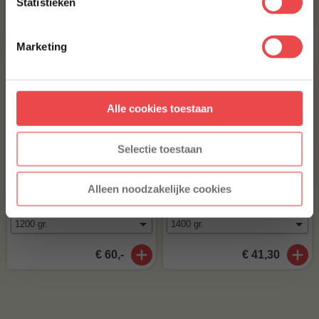
Statistieken
Met jouw aanmelding ga je akkoord met onze
algemene
€ 5,-
€ 12,20
voorwaarden.
Marketing
Aanmelden
Alle cookies toestaan
* Alleen voor nieuwe inschrijvers, korting niet geldig op reeds
afgeprijsde producten.
Selectie toestaan
Tomahawk steak
Maminha Tierno
Alleen noodzakelijke cookies
(3
)
(11
)
€ 60,-
€ 41,30