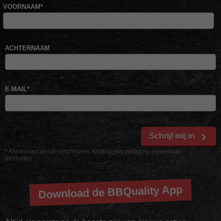
VOORNAAM
*
ACHTERNAAM
E-MAIL
*
Schrijf mij in
* Alleen voor eerste inschrijvers. Korting niet geldig op afgeprijsde
producten
Download de BBQuality App