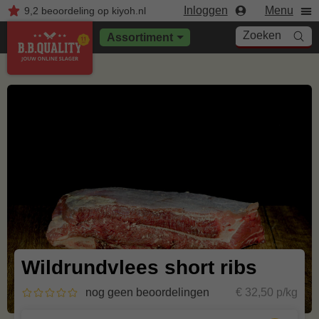
Inloggen
Menu
9,2
beoordeling
op kiyoh.nl
Zoeken
Assortiment
Wildrundvlees short ribs
nog geen beoordelingen
€ 32,50 p/kg