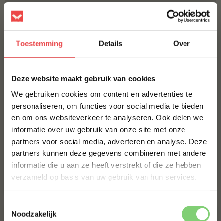
Bestel alles
Toestemming
Details
Over
×
Deze website maakt gebruik van cookies
We gebruiken cookies om content en advertenties te
personaliseren, om functies voor social media te bieden
en om ons websiteverkeer te analyseren. Ook delen we
10% korting op je
Varkensbuik zonder
informatie over uw gebruik van onze site met onze
eerste bestelling*
zwoerd Heyde Hoeve
partners voor social media, adverteren en analyse. Deze
(11
)
Schrijf je in voor onze nieuwsbrief en ontvang direct
Jalapeño cheddar worst
partners kunnen deze gegevens combineren met andere
10% korting op jouw eerste bestelling.
Home Made Texas style
informatie die u aan ze heeft verstrekt of die ze hebben
(41
)
VOORNAAM
*
verzameld op basis van uw gebruik van hun services.
€ 8,-
€ 8,99
Toestemmingsselectie
ACHTERNAAM
*
Noodzakelijk