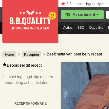
9,2
beoordeling
op kiyoh.nl
Z
Assortiment
je
f
s
Acties
BBQ
Dagelijks
vl
Beefchetta van beef belly recept
Home
Recepten
Beoordeel dit recept
Je moet ingelogd zijn om een
beoordeling achter te laten.
RECEPTINFORMATIE