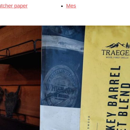
utcher paper
Mes