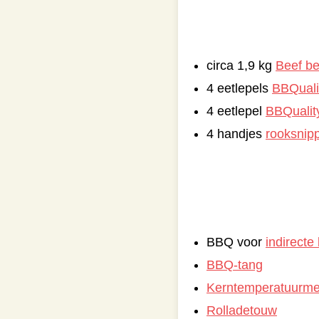
circa 1,9 kg
Beef be
4 eetlepels
BBQualit
4 eetlepel
BBQualit
4 handjes
rooksnip
BBQ voor
indirecte
BBQ-tang
Kerntemperatuurme
Rolladetouw