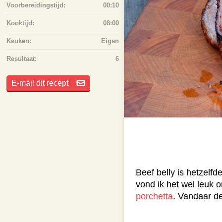
Voorbereidingstijd:
00:10
Kooktijd:
08:00
Keuken:
Eigen
Resultaat:
6
E-mail dit recept
Beef belly is hetzelfd
vond ik het wel leuk 
porchetta
. Vandaar de