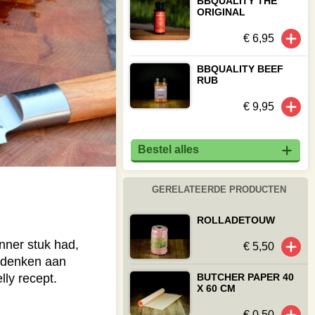
BBQUALITY THE
ORIGINAL
€ 6,95
BBQUALITY BEEF
RUB
€ 9,95
Bestel alles
GERELATEERDE PRODUCTEN
ROLLADETOUW
nner stuk had,
€ 5,50
g denken aan
BUTCHER PAPER 40
lly recept.
X 60 CM
€ 0,50