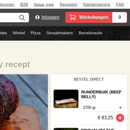
ubonnen
B2B
Spaar mee
Recepten
Klantenservice
FAQ
Inloggen
Winkelwagen
0
ties
Winkel
Pizza
Smaakmakers
Borrelsnacks
y recept
BESTEL DIRECT
RUNDERBUIK (BEEF
BELLY)
€ 83,25