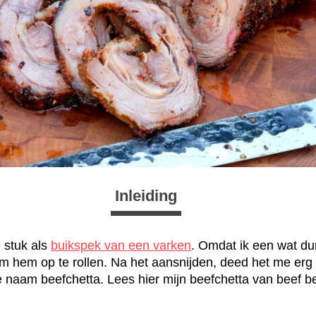
Inleiding
e stuk als
buikspek van een varken
. Omdat ik een wat du
om hem op te rollen. Na het aansnijden, deed het me er
 naam beefchetta. Lees hier mijn beefchetta van beef be