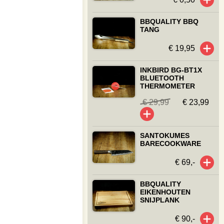
BBQUALITY BBQ
TANG
€ 19,95
INKBIRD BG-BT1X
BLUETOOTH
THERMOMETER
€ 29,99
€ 23,99
SANTOKUMES
BARECOOKWARE
€ 69,-
BBQUALITY
EIKENHOUTEN
SNIJPLANK
€ 90,-