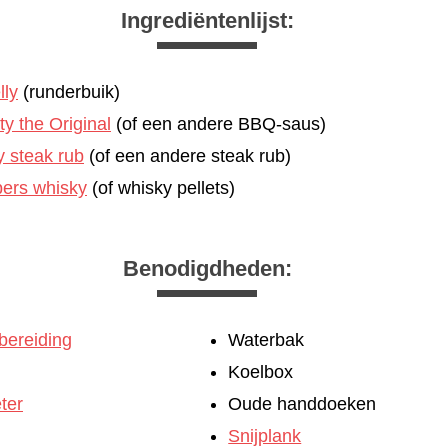
Ingrediëntenlijst:
lly
(runderbuik)
y the Original
(of een andere BBQ-saus)
y steak rub
(of een andere steak rub)
pers whisky
(of whisky pellets)
Benodigdheden:
 bereiding
Waterbak
Koelbox
ter
Oude handdoeken
Snijplank