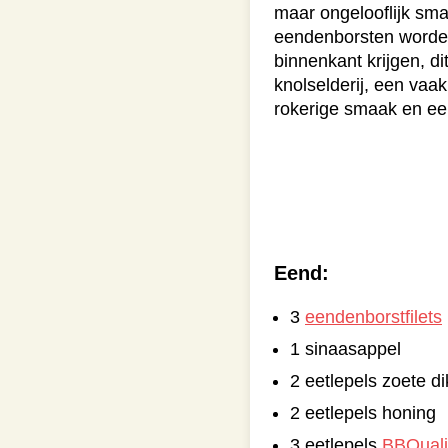
maar ongelooflijk sma
eendenborsten worden
binnenkant krijgen, d
knolselderij, een vaa
rokerige smaak en een
Eend:
3
eendenborstfilets
1 sinaasappel
2 eetlepels zoete di
2 eetlepels honing
3 eetlepels
BBQualit