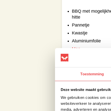
BBQ met mogelijkhei
hitte
Pannetje
Kwastje
Aluminiumfolie
Mes
Snijplank
Toestemming
Bereid de BBQ voor m
hitte en de andere helf
breng de dome-tempe
Deze website maakt gebruik
Celsius.
We gebruiken cookies om cont
websiteverkeer te analyseren
Knolselderij:
media, adverteren en analys