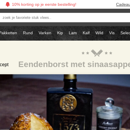
10% korting op je eerste bestelling!
Cadea
oek
avoriete
tuk
Pakketten
Rund
Varken
Kip
Lam
Kalf
Wild
Vis
Selec
ees..
Eendenborst met sinaasappe
cept