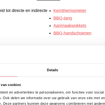
d tot directe en indirecte
Kernthermometer
BBQ-tang
Aanmaakwokkels
BBQ-handschoenen
Details
et één helft voor
directe
t voor indirecte hitte
, en
ratuur naar 120 graden
 van cookies
ent en advertenties te personaliseren, om functies voor social
. Ook delen we informatie over uw gebruik van onze site met on
e. Deze partners kunnen deze gegevens combineren met andere i