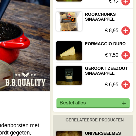
€ 7,-
ROOKCHUNKS
SINAASAPPEL
€ 8,95
FORMAGGIO DURO
€ 7,50
GEROOKT ZEEZOUT
SINAASAPPEL
€ 6,95
Bestel alles
GERELATEERDE PRODUCTEN
endenborsten met
ordt gegeten,
UNIVERSEELMES