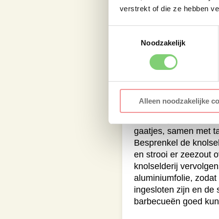
verstrekt of die ze hebben v
Zorg dat de knolselder
hem grondig schoon t
Toestemmingsselectie
onderkant recht af zod
Noodzakelijk
staan op de snijplan
knoflooktenen schoon 
verwijderen en plet ze
de platte kant van ee
scherp mes of een vo
Alleen noodzakelijke c
knolselderij, zodat 
doordringen. Stop de 
gaatjes, samen met ta
Besprenkel de knolseld
en strooi er zeezout 
knolselderij vervolgen
aluminiumfolie, zodat
ingesloten zijn en de
barbecueën goed kunn