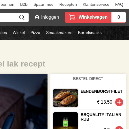
ubonnen
B2B
Spaar mee
Recepten
Klantenservice
FAQ
Inloggen
Winkelwagen
0
ties
Winkel
Pizza
Smaakmakers
Borrelsnacks
l lak recept
BESTEL DIRECT
EENDENBORSTFILET
€ 13,50
BBQUALITY ITALIAN
RUB