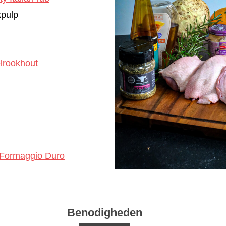
kpulp
lrookhout
Formaggio Duro
Benodigheden