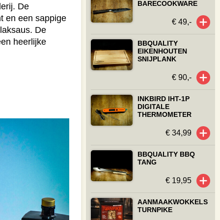
BARECOOKWARE
erij. De
nt en een sappige
€ 49,-
llaksaus. De
en heerlijke
BBQUALITY
EIKENHOUTEN
SNIJPLANK
€ 90,-
INKBIRD IHT-1P
DIGITALE
THERMOMETER
€ 34,99
BBQUALITY BBQ
TANG
€ 19,95
AANMAAKWOKKELS
TURNPIKE