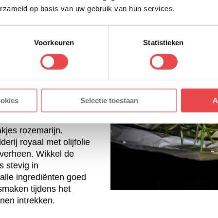
erzameld op basis van uw gebruik van hun services.
ij vrij is van zand door
e maken. Snijd de
at hij stabiel kan blijven
Voorkeuren
Statistieken
k of de barbecue. Maak de
door de schil te
 vervolgens lichtjes met
n mes. Prik met een
rk meerdere gaatjes in de
ookies
Selectie toestaan
A
de smaken goed kunnen
geplette knoflook in de
kjes rozemarijn.
erij royaal met olijfolie
overheen. Wikkel de
s stevig in
 alle ingrediënten goed
 smaken tijdens het
en intrekken.