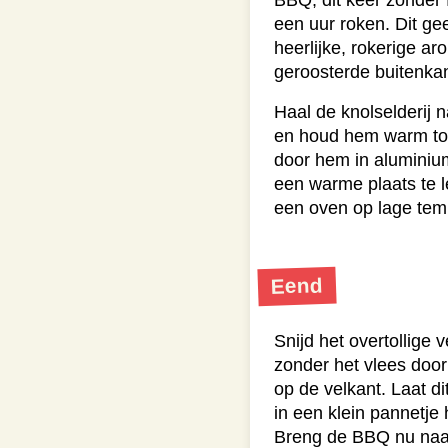
BBQ, dit keer zonder 
een uur roken. Dit gee
heerlijke, rokerige ar
geroosterde buitenkan
Haal de knolselderij 
en houd hem warm tot
door hem in aluminium
een warme plaats te l
een oven op lage tem
Eend
Snijd het overtollige 
zonder het vlees door 
op de velkant. Laat d
in een klein pannetje 
Breng de BBQ nu naar