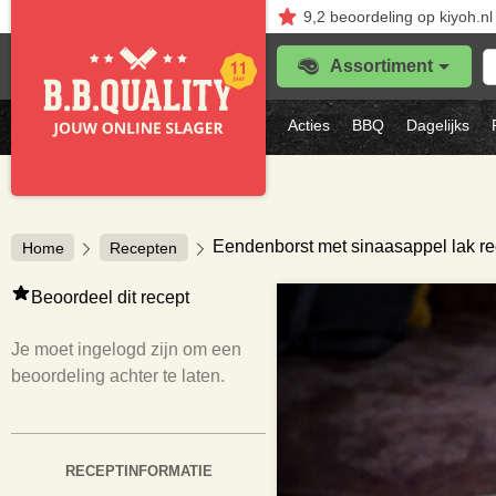
9,2
beoordeling
op kiyoh.nl
Z
Assortiment
je
f
s
Acties
BBQ
Dagelijks
vl
Eendenborst met sinaasappel lak re
Home
Recepten
Beoordeel dit recept
Je moet ingelogd zijn om een
beoordeling achter te laten.
RECEPTINFORMATIE