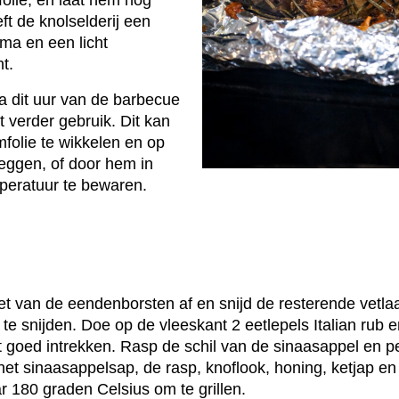
folie, en laat hem nog
ft de knolselderij een
oma en een licht
t.
na dit uur van de barbecue
 verder gebruik. Dit kan
folie te wikkelen en op
eggen, of door hem in
peratuur te bewaren.
vet van de eendenborsten af en snijd de resterende vetlaa
te snijden. Doe op de vleeskant 2 eetlepels Italian rub e
it goed intrekken. Rasp de schil van de sinaasappel en p
het sinaasappelsap, de rasp, knoflook, honing, ketjap en 1
 180 graden Celsius om te grillen.